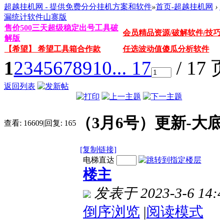
超越挂机网 - 提供免费分分挂机方案和软件
»
首页-超越挂机网
›
漏统计软件山寨版
售价500三天超级稳定出号工具破
会员精品资源/破解软件/技
解版
【希望】 希望工具箱合作款
任选波动值傻瓜分析软件
1
2
3
4
5
6
7
8
9
10
... 17
/ 17
返回列表
（3月6号）更新-大
查看:
16609
|
回复:
165
[复制链接]
电梯直达
楼主
发表于 2023-3-6 14:
倒序浏览
|
阅读模式