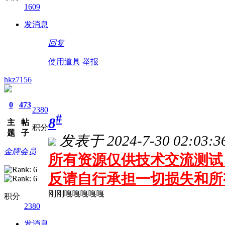
1609
发消息
回复
使用道具
举报
hkz7156
0
473
2380
#
8
主
帖
积分
题
子
发表于 2024-7-30 02:03:3
金牌会员
所有资源仅供技术交流测试 
反请自行承担一切损失和所
刚刚嘎嘎嘎嘎嘎
积分
2380
发消息