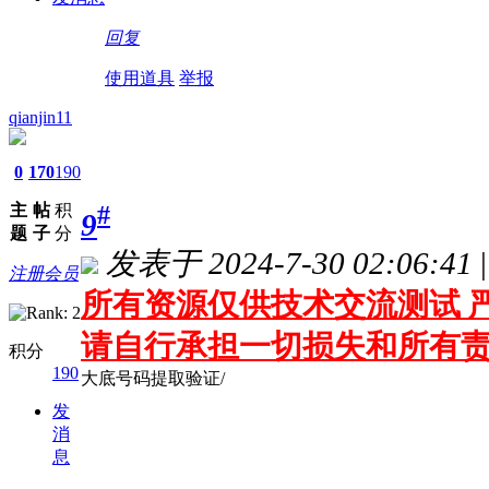
回复
使用道具
举报
qianjin11
0
170
190
主
帖
积
#
9
题
子
分
发表于 2024-7-30 02:06:41
|
注册会员
所有资源仅供技术交流测试 严
请自行承担一切损失和所有
积分
190
大底号码提取验证/
发
消
息