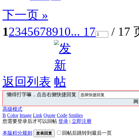
下一页 »
1
2
3
4
5
6
7
8
9
10
... 17
/ 17
返回列表
懒得打字嘛，点击右侧快捷回复
网:
高级模式
B
Color
Image
Link
Quote
Code
Smilies
您需要登录后才可以回帖
登录
|
立即注册
本版积分规则
回帖后跳转到最后一页
发表回复