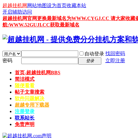
超越挂机网
网站地图
设为首页
收藏本站
开启辅助访问
超越挂机网官网更换最新域名为WWW.CYGJ.CC 请大家收藏
航:WWW.52GUJI.CC获取最新域名
找回密码
自动登录
密码
立即注册
登录
首页-超越挂机网
BBS
简洁模式
随便看看
帖子文章搜索
软件问题解决
超越专用下载器
注册登录
联系站长
免责声明