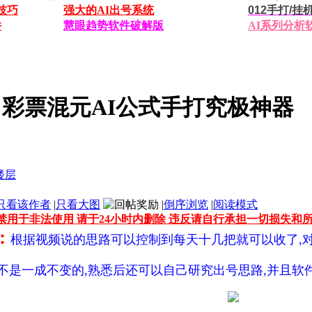
技巧
强大的AI出号系统
012手打/
件
慧眼趋势软件破解版
AI系列分析
】彩票混元AI公式手打究极神器
只看该作者
|
只看大图
|
倒序浏览
|
阅读模式
禁用于非法使用 请于24小时内删除 违反请自行承担一切损失和
：
根据视频说的思路可以控制到每天十几把就可以收了,
不是一成不变的,熟悉后还可以自己研究出号思路,并且软