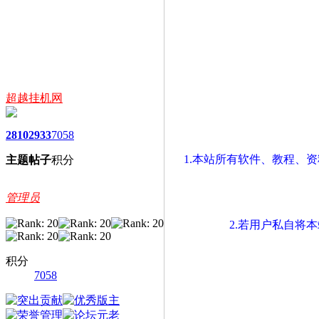
超越挂机网
2810
2933
7058
1.本站所有软件、教程、
主题
帖子
积分
管理员
2.若用户私自将
积分
7058