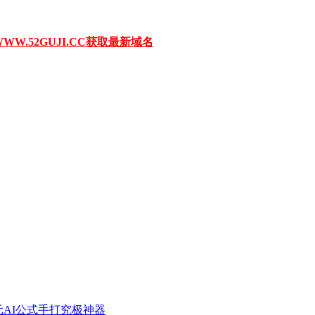
W.52GUJI.CC获取最新域名
元AI公式手打究极神器