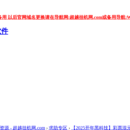
用 以后官网域名更换请在导航网:超越挂机网.com或备用导航:WW
资源 - 超越挂机网.com
›
求助专区
›
【2025开年黑科技】彩票混