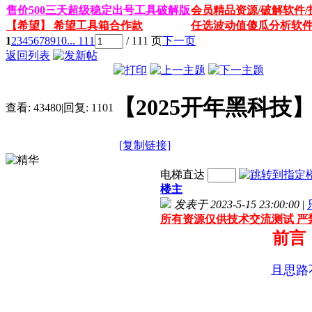
售价500三天超级稳定出号工具破解版
会员精品资源/破解软件/
【希望】 希望工具箱合作款
任选波动值傻瓜分析软
1
2
3
4
5
6
7
8
9
10
... 111
/ 111 页
下一页
返回列表
【2025开年黑科技
查看:
43480
|
回复:
1101
[复制链接]
电梯直达
楼主
发表于 2023-5-15 23:00:00
|
所有资源仅供技术交流测试 严
前言
且思路