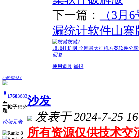
下一篇：
（3月
漏统计软件山寨
收藏
2
超越挂机网-全网最大挂机方案软件分享
回复
使用道具
举报
aa890927
0
1768
3683
沙发
主
帖子
积分
题
发表于 2024-7-25 16
论坛元老
所有资源仅供技术交流