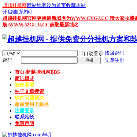
超越挂机网
网站地图
设为首页
收藏本站
开启辅助访问
超越挂机网官网更换最新域名为WWW.CYGJ.CC 请大家收藏
航:WWW.52GUJI.CC获取最新域名
找回密码
自动登录
密码
立即注册
登录
首页-超越挂机网
BBS
简洁模式
随便看看
帖子文章搜索
软件问题解决
超越专用下载器
注册登录
联系站长
免责声明