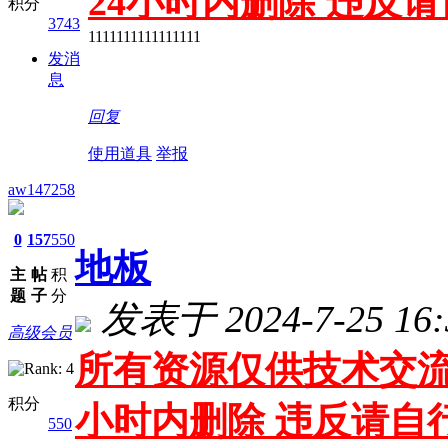
24小时内删除 违反
积分
3743
1111111111111111
发消
息
回复
使用道具
举报
aw147258
0
157
550
地板
主
帖
积
题
子
分
发表于 2024-7-25 16:
高级会员
所有资源仅供技术交流
积分
小时内删除 违反请自
550