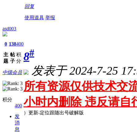
回复
使用道具
举报
asd003
0
138
400
#
8
主
帖
积
题
子
分
发表于 2024-7-25 17:
中级会员
所有资源仅供技术交流
小时内删除 违反请自
积分
400
）更新-定位跟随出号破解版
发
消
息