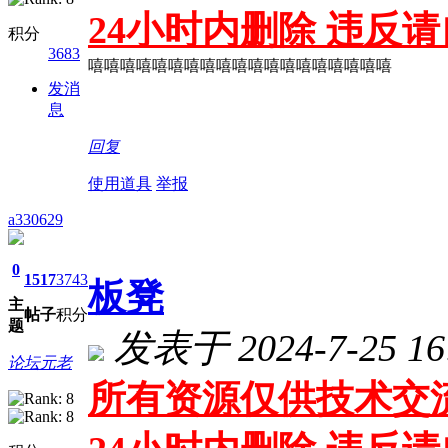
24小时内删除 违反
积分
3683
嘻嘻嘻嘻嘻嘻嘻嘻嘻嘻嘻嘻嘻嘻嘻嘻嘻嘻嘻
发消
息
回复
使用道具
举报
a330629
0
1517
3743
板凳
主
帖子
积分
题
发表于 2024-7-25 16
论坛元老
所有资源仅供技术交流