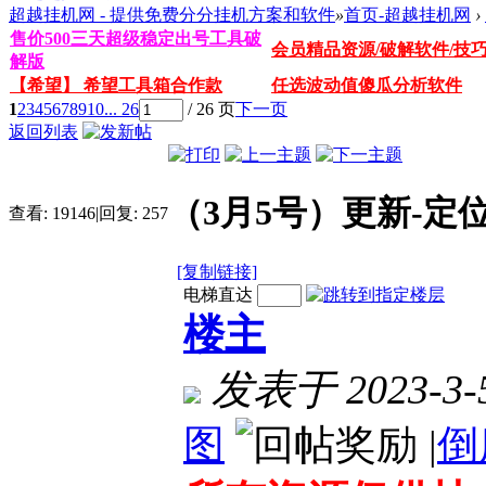
超越挂机网 - 提供免费分分挂机方案和软件
»
首页-超越挂机网
›
售价500三天超级稳定出号工具破
会员精品资源/破解软件/技
解版
【希望】 希望工具箱合作款
任选波动值傻瓜分析软件
1
2
3
4
5
6
7
8
9
10
... 26
/ 26 页
下一页
返回列表
（3月5号）更新-定
查看:
19146
|
回复:
257
[复制链接]
电梯直达
楼主
发表于 2023-3-5
图
|
倒