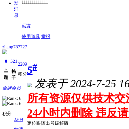
1111111111111
发
消
息
回复
使用道具
举报
zhang787727
0
521
#
2209
5
主
帖
积分
题
子
发表于 2024-7-25 16
金牌会员
所有资源仅供技术交
24小时内删除 违反
积分
2209
定位跟随出号破解版