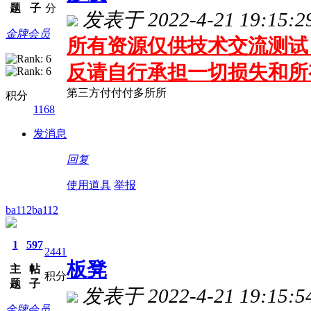
题
子
分
发表于 2022-4-21 19:15:2
金牌会员
所有资源仅供技术交流测试 
反请自行承担一切损失和所
第三方付付付多所所
积分
1168
发消息
回复
使用道具
举报
ba112ba112
1
597
2441
板凳
主
帖
积分
题
子
发表于 2022-4-21 19:15:5
金牌会员