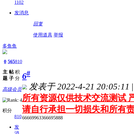
1102
发消息
回复
使用道具
举报
多鱼鱼
0
565
810
主
帖
积
#
6
题
子
分
发表于 2022-4-21 20:05:11
|
高级会员
所有资源仅供技术交流测试 严
请自行承担一切损失和所有
积分
810
66669963366695888
发
消