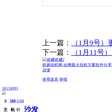
上一篇：
（1月9号）
下一篇：
（1月11号
收藏
2
超越挂机网-全网最大挂机方案软件分享
回复
使用道具
举报
30134993
0
508
1168
沙发
主
帖
积