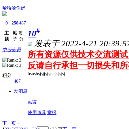
哈哈哈你妈
0
258
487
#
10
主
帖
积
题
子
分
发表于 2022-4-21 20:39:5
中级会员
所有资源仅供技术交流测试 
反请自行承担一切损失和所
hsushsjsjjsjsjsjsjsjsjsj
积分
487
发消息
回复
使用道具
举报
下一页 »