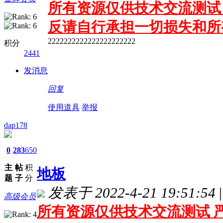
所有资源仅供技术交流测试 
反请自行承担一切损失和所
2222222222222222222222
积分
2441
发消息
回复
使用道具
举报
dap178
0
283
650
主
帖
积
地板
题
子
分
发表于 2022-4-21 19:51:54
|
高级会员
所有资源仅供技术交流测试 严