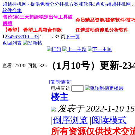
超越挂机网 - 提供免费分分挂机方案和软件
»
首页-超越挂机网
›
软件合集
售价500三天超级稳定出号工具破
会员精品资源/破解软件/技
解版
【希望】 希望工具箱合作款
任选波动值傻瓜分析软件
1
2
3
4
5
6
7
8
9
10
... 33
/ 33 页
下一页
返回列表
（1月10号）更新-2
查看:
25192
|
回复:
325
[复制链接]
电梯直达
楼主
发表于 2022-1-10 15
|
倒序浏览
|
阅读模式
所有资源仅供技术交流