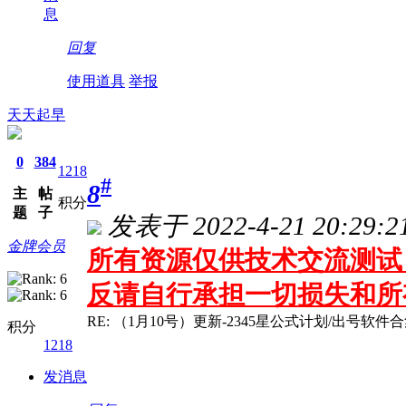
息
回复
使用道具
举报
天天起早
0
384
1218
#
8
主
帖
积分
题
子
发表于 2022-4-21 20:29:2
金牌会员
所有资源仅供技术交流测试 
反请自行承担一切损失和所
RE: （1月10号）更新-2345星公式计划/出号软件合
积分
1218
发消息