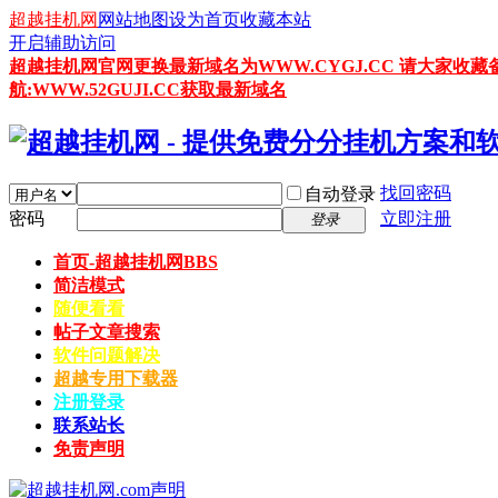
超越挂机网
网站地图
设为首页
收藏本站
开启辅助访问
超越挂机网官网更换最新域名为WWW.CYGJ.CC 请大家收藏
航:WWW.52GUJI.CC获取最新域名
找回密码
自动登录
密码
立即注册
登录
首页-超越挂机网
BBS
简洁模式
随便看看
帖子文章搜索
软件问题解决
超越专用下载器
注册登录
联系站长
免责声明