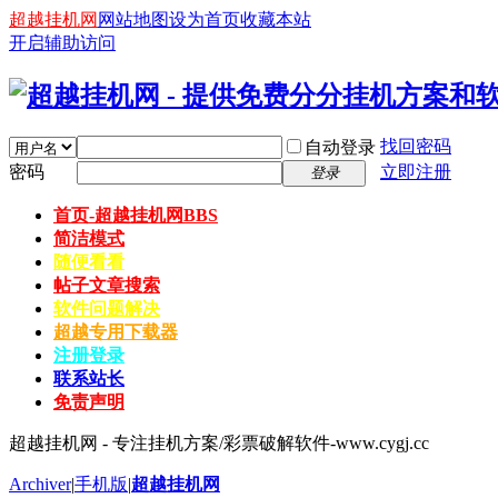
超越挂机网
网站地图
设为首页
收藏本站
开启辅助访问
找回密码
自动登录
密码
立即注册
登录
首页-超越挂机网
BBS
简洁模式
随便看看
帖子文章搜索
软件问题解决
超越专用下载器
注册登录
联系站长
免责声明
超越挂机网 - 专注挂机方案/彩票破解软件-www.cygj.cc
Archiver
|
手机版
|
超越挂机网