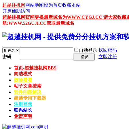
超越挂机网
网站地图
设为首页
收藏本站
开启辅助访问
超越挂机网官网更换最新域名为WWW.CYGJ.CC 请大家收藏
航:WWW.52GUJI.CC获取最新域名
找回密码
自动登录
密码
立即注册
登录
首页-超越挂机网
BBS
简洁模式
随便看看
帖子文章搜索
软件问题解决
超越专用下载器
注册登录
联系站长
免责声明