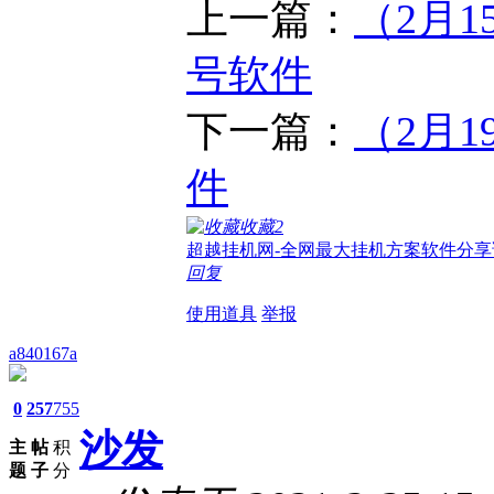
上一篇：
（2月
号软件
下一篇：
（2月
件
收藏
2
超越挂机网-全网最大挂机方案软件分享
回复
使用道具
举报
a840167a
0
257
755
沙发
主
帖
积
题
子
分