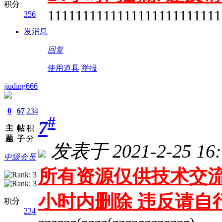
积分
1111111111111111111111111
356
发消息
回复
使用道具
举报
jiuding666
0
67
234
#
7
主
帖
积
题
子
分
发表于 2021-2-25 16:
中级会员
所有资源仅供技术交流
小时内删除 违反请自
积分
234