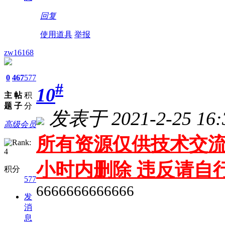
回复
使用道具
举报
zw16168
0
467
577
#
10
主
帖
积
题
子
分
发表于 2021-2-25 16:
高级会员
所有资源仅供技术交流
小时内删除 违反请自
积分
577
6666666666666
发
消
息