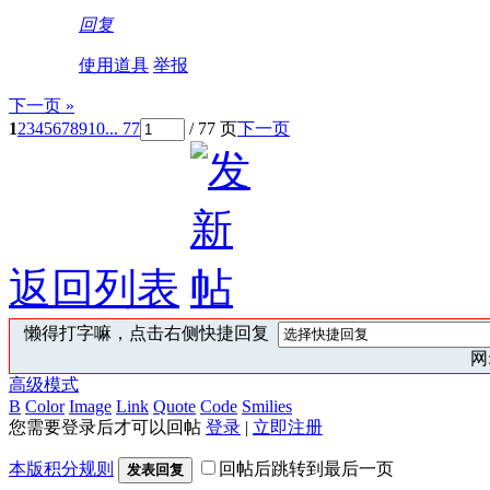
回复
使用道具
举报
下一页 »
1
2
3
4
5
6
7
8
9
10
... 77
/ 77 页
下一页
返回列表
懒得打字嘛，点击右侧快捷回复
网:
高级模式
B
Color
Image
Link
Quote
Code
Smilies
您需要登录后才可以回帖
登录
|
立即注册
本版积分规则
回帖后跳转到最后一页
发表回复