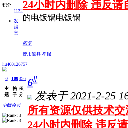
24小时内删除 违反
积分
1122
的电饭锅电饭锅
发
消
息
回复
使用道具
举报
liu460126757
#
0
109
356
6
主
帖
积
发表于 2021-2-25 16
题
子
分
中级会员
所有资源仅供技术交
24小时内删除 违