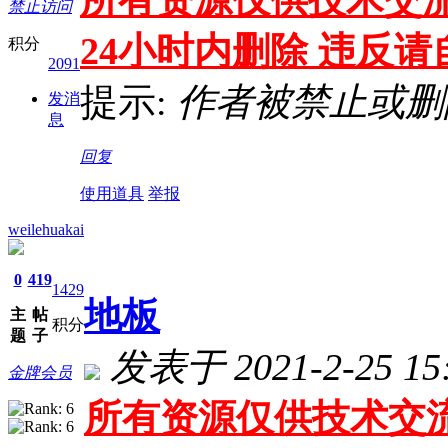
禁止访问
24小时内删除 违反
积分
2091
提示:
作者被禁止或删
发消
息
回复
使用道具
举报
weilehuakai
0
419
1429
地板
主
帖
积分
题
子
发表于 2021-2-25 15:
金牌会员
所有资源仅供技术交流