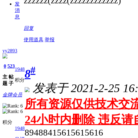
zzzzzz(zzzz(zzzzzzzzzzzz)
发
消
息
回复
使用道具
举报
yy2893
0
523
#
1948
8
主
帖
积分
题
子
发表于 2021-2-25 16:
金牌会员
所有资源仅供技术交流
24小时内删除 违反
积分
1948
89488415615615616