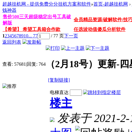
超越挂机网 - 提供免费分分挂机方案和软件
»
首页-超越挂机网
›
钱神器
售价500三天超级稳定出号工具破
会员精品资源/破解软件/技
解版
【希望】 希望工具箱合作款
任选波动值傻瓜分析软件
1
2
3
4
5
6
7
8
9
10
... 77
/ 77 页
下一页
返回列表
（2月18号）更新-
查看:
57681
|
回复:
764
[复制链接]
电梯直达
楼主
发表于 2021-2-1