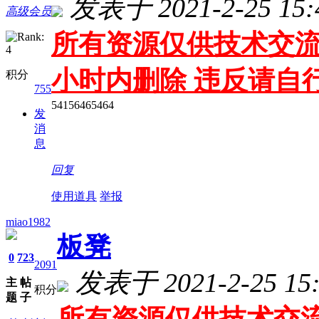
发表于 2021-2-25 15:
高级会员
所有资源仅供技术交流
小时内删除 违反请自
积分
755
54156465464
发
消
息
回复
使用道具
举报
miao1982
板凳
0
723
2091
发表于 2021-2-25 15:
主
帖
积分
题
子
所有资源仅供技术交流