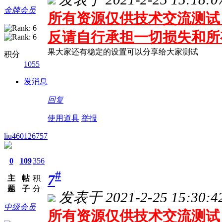
金牌会员
所有资源仅供技术交流测试 
反请自行承担一切损失和所
果大家还有稳定的设置可以分享给大家测试
积分
1055
发消息
回复
使用道具
举报
liu460126757
0
109
356
#
7
主
帖
积
题
子
分
发表于 2021-2-25 15:30:4
中级会员
所有资源仅供技术交流测试 