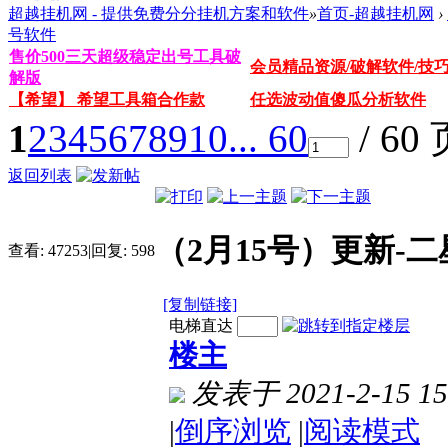
超越挂机网 - 提供免费分分挂机方案和软件
»
首页-超越挂机网
›
号软件
售价500三天超级稳定出号工具破
会员精品资源/破解软件/技
解版
【希望】 希望工具箱合作款
任选波动值傻瓜分析软件
1
2
3
4
5
6
7
8
9
10
... 60
/ 60
返回列表
（2月15号）更新-
查看:
47253
|
回复:
598
[复制链接]
电梯直达
楼主
发表于 2021-2-15 15
|
倒序浏览
|
阅读模式