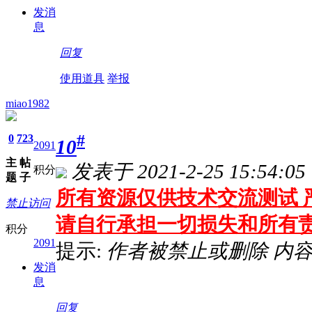
发消
息
回复
使用道具
举报
miao1982
0
723
#
10
2091
主
帖
发表于 2021-2-25 15:54:05
积分
题
子
所有资源仅供技术交流测试 严
禁止访问
请自行承担一切损失和所有
积分
2091
提示:
作者被禁止或删除 内
发消
息
回复