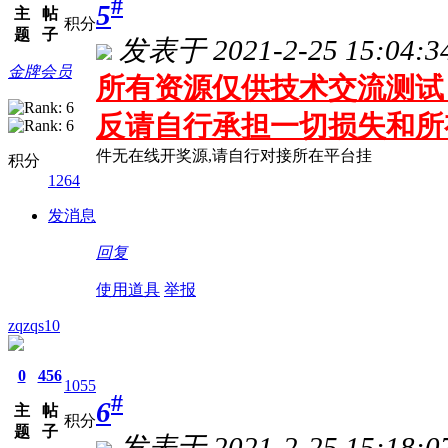
#
5
主
帖
积分
题
子
发表于 2021-2-25 15:04:3
金牌会员
所有资源仅供技术交流测试 
反请自行承担一切损失和所
件无在线开奖源,请自行对接所在平台挂
积分
1264
发消息
回复
使用道具
举报
zqzqs10
0
456
1055
#
6
主
帖
积分
题
子
发表于 2021-2-25 15:18:0