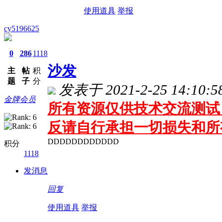
使用道具
举报
cy5196625
0
286
1118
沙发
主
帖
积
题
子
分
发表于 2021-2-25 14:10:5
金牌会员
所有资源仅供技术交流测试 
反请自行承担一切损失和所
DDDDDDDDDDDD
积分
1118
发消息
回复
使用道具
举报