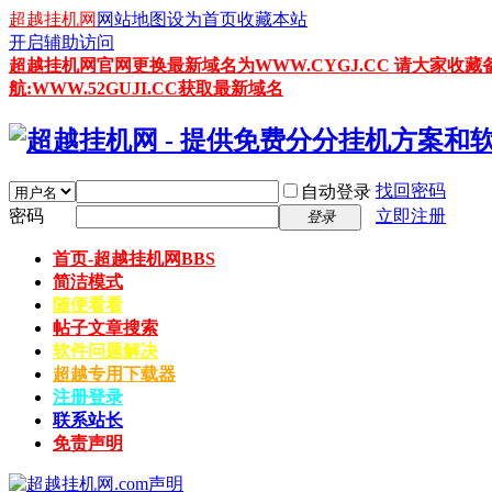
超越挂机网
网站地图
设为首页
收藏本站
开启辅助访问
超越挂机网官网更换最新域名为WWW.CYGJ.CC 请大家收藏
航:WWW.52GUJI.CC获取最新域名
找回密码
自动登录
密码
立即注册
登录
首页-超越挂机网
BBS
简洁模式
随便看看
帖子文章搜索
软件问题解决
超越专用下载器
注册登录
联系站长
免责声明