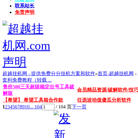
联系站长
免责声明
超越挂机网 - 提供免费分分挂机方案和软件
»
首页-超越挂机网
›
套利免费教程（转载 ...
售价500三天超级稳定出号工具破
会员精品资源/破解软件/技
解版
【希望】 希望工具箱合作款
任选波动值傻瓜分析软件
1
2
3
4
5
6
7
8
9
10
... 104
/ 104 页
下一页