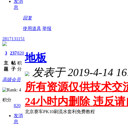
发消
息
回复
使用道具
举报
2817131151
3
237
820
地板
主
帖
积
发表于 2019-4-14 16:
题
子
分
高级会员
所有资源仅供技术交流
24小时内删除 违反
积分
820
北京赛车PK10刷流水套利免费教程
发消
息