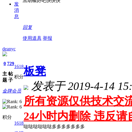
黑胡椒好吧快快快
发
消
息
回复
使用道具
举报
deanyc
0
729
1618
板凳
主
帖
积分
题
子
发表于 2019-4-14 15:
金牌会员
所有资源仅供技术交流
24小时内删除 违反
积分
1618
哒哒哒哒哒哒多多多多多多多