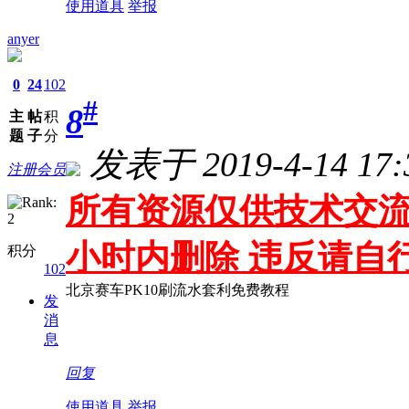
使用道具
举报
anyer
0
24
102
#
8
主
帖
积
题
子
分
发表于 2019-4-14 17:
注册会员
所有资源仅供技术交流
小时内删除 违反请自
积分
102
北京赛车PK10刷流水套利免费教程
发
消
息
回复
使用道具
举报