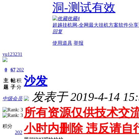
洞-测试有效
收藏
4
超越挂机网-全网最大挂机方案软件分享
回复
使用道具
举报
yu123231
0
67
202
沙发
主
帖
积
题
子
分
发表于 2019-4-14 15:
中级会员
所有资源仅供技术交流
小时内删除 违反请自
积分
202