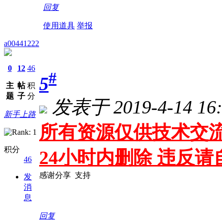
回复
使用道具
举报
a00441222
0
12
46
#
5
主
帖
积
题
子
分
发表于 2019-4-14 16:
新手上路
所有资源仅供技术交流
积分
24小时内删除 违反
46
感谢分享 支持
发
消
息
回复