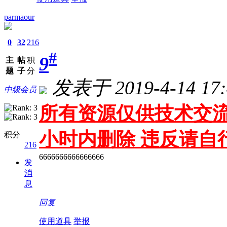
parmaour
0
32
216
#
9
主
帖
积
题
子
分
发表于 2019-4-14 17:
中级会员
所有资源仅供技术交流
小时内删除 违反请自
积分
216
6666666666666666
发
消
息
回复
使用道具
举报