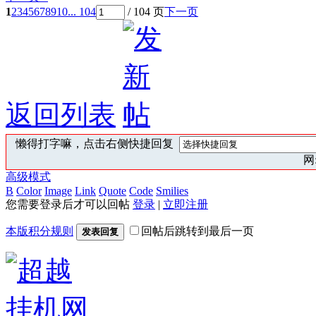
1
2
3
4
5
6
7
8
9
10
... 104
/ 104 页
下一页
返回列表
懒得打字嘛，点击右侧快捷回复
网:
高级模式
B
Color
Image
Link
Quote
Code
Smilies
您需要登录后才可以回帖
登录
|
立即注册
本版积分规则
回帖后跳转到最后一页
发表回复