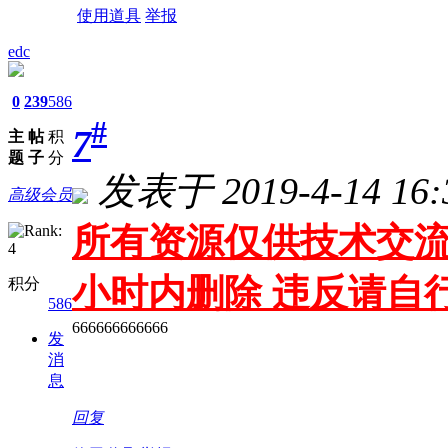
使用道具
举报
edc
0
239
586
#
7
主
帖
积
题
子
分
发表于 2019-4-14 16:
高级会员
所有资源仅供技术交流
小时内删除 违反请自
积分
586
666666666666
发
消
息
回复