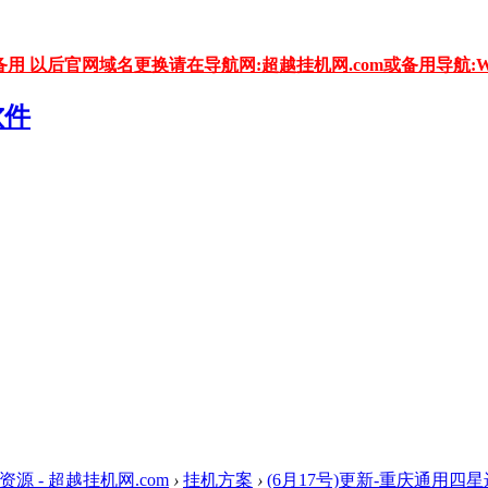
用 以后官网域名更换请在导航网:超越挂机网.com或备用导航:WW
资源 - 超越挂机网.com
›
挂机方案
›
(6月17号)更新-重庆通用四