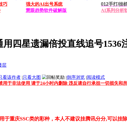
技巧
强大的AI出号系统
012手打/
件
慧眼趋势软件破解版
AI系列分析
庆通用四星遗漏倍投直线追号1536
只看该作者
|
只看大图
|
倒序浏览
|
阅读模式
禁用于非法使用 请于24小时内删除 违反请自行承担一切损失和
适用于重庆SSC类的彩种，本人不建议挂腾讯分分,可以挂