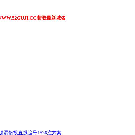
W.52GUJI.CC获取最新域名
星遗漏倍投直线追号1536注方案