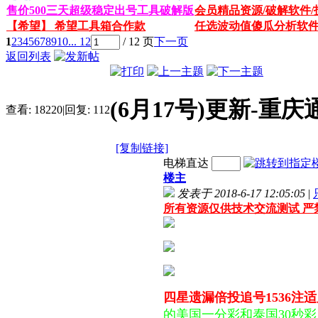
售价500三天超级稳定出号工具破解版
会员精品资源/破解软件/
【希望】 希望工具箱合作款
任选波动值傻瓜分析软
1
2
3
4
5
6
7
8
9
10
... 12
/ 12 页
下一页
返回列表
(6月17号)更新-重
查看:
18220
|
回复:
112
[复制链接]
电梯直达
楼主
发表于 2018-6-17 12:05:05
|
所有资源仅供技术交流测试 严
四星遗漏倍投追号1536注
的美国一分彩和泰国30秒彩