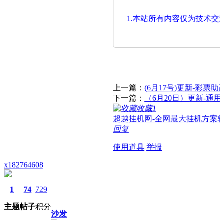
1.本站所有内容仅为技术
上一篇：
(6月17号)更新-彩
下一篇：
（6月20日）更新-通
收藏
1
超越挂机网-全网最大挂机方案
回复
使用道具
举报
x182764608
1
74
729
主题
帖子
积分
沙发