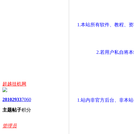
1.本站所有软件、教程、
2.若用户私自将
超越挂机网
2810
2933
7060
1.站内非官方后台、非本
主题
帖子
积分
管理员