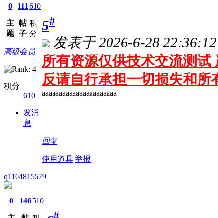
0
111
610
#
5
主
帖
积
题
子
分
发表于 2026-6-28 22:36:12
高级会员
所有资源仅供技术交流测试 
反请自行承担一切损失和所
积分
aaaaaaaaaaaaaaaaaaaaaa
610
发消
息
回复
使用道具
举报
q1104815579
0
146
510
#
主
帖
积