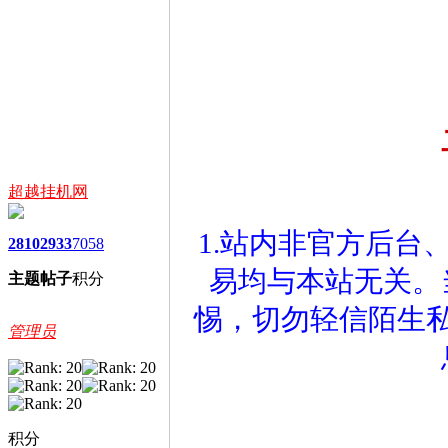
超越挂机网
1.站内非官方后台
2810
2933
7058
易均与本站无关。
主题
帖子
积分
惕，切勿轻信陌生
管理员
积分