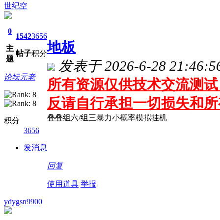
世纪空
0
1542
3656
地板
主
帖子
积分
题
发表于 2026-6-28 21:46:5
论坛元老
所有资源仅供技术交流测试 
反请自行承担一切损失和所
叠叠组六/组三暴力小概率模拟挂机
积分
3656
发消息
回复
使用道具
举报
ydygsn9900