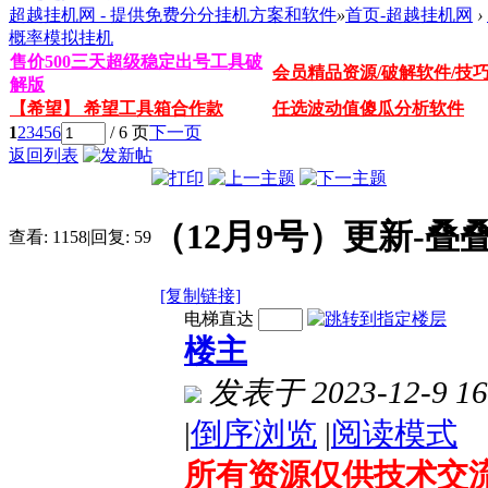
超越挂机网 - 提供免费分分挂机方案和软件
»
首页-超越挂机网
›
概率模拟挂机
售价500三天超级稳定出号工具破
会员精品资源/破解软件/技
解版
【希望】 希望工具箱合作款
任选波动值傻瓜分析软件
1
2
3
4
5
6
/ 6 页
下一页
返回列表
（12月9号）更新-
查看:
1158
|
回复:
59
[复制链接]
电梯直达
楼主
发表于 2023-12-9 16
|
倒序浏览
|
阅读模式
所有资源仅供技术交流