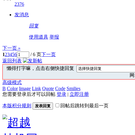
2376
发消息
回复
使用道具
举报
下一页 »
1
2
3
4
5
6
/ 6 页
下一页
返回列表
懒得打字嘛，点击右侧快捷回复
网:
高级模式
B
Color
Image
Link
Quote
Code
Smilies
您需要登录后才可以回帖
登录
|
立即注册
本版积分规则
回帖后跳转到最后一页
发表回复