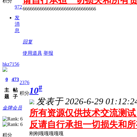
请自行承担一切损失和所有
积分
972
666666666666666666666666666666
发
消
息
回复
使用道具
举报
hkz7156
0
473
2376
#
10
主
帖
积分
题
子
发表于 2026-6-29 01:12:2
金牌会员
所有资源仅供技术交流测试 
反请自行承担一切损失和所
刚刚嘎嘎嘎嘎嘎
积分