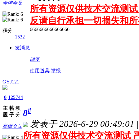
金牌会员
所有资源仅供技术交流测试 
反请自行承担一切损失和所
6666666666666666
积分
1532
发消息
回复
使用道具
举报
GYJ121
0
125
744
主
帖
积
#
8
题
子
分
发表于 2026-6-29 00:49:01
|
高级会员
所有资源仅供技术交流测试 严