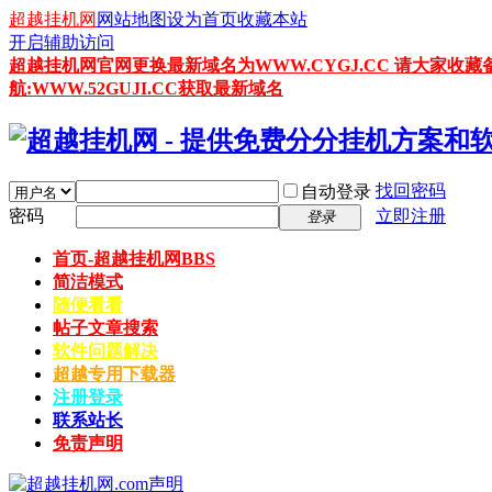
超越挂机网
网站地图
设为首页
收藏本站
开启辅助访问
超越挂机网官网更换最新域名为WWW.CYGJ.CC 请大家收藏
航:WWW.52GUJI.CC获取最新域名
找回密码
自动登录
密码
立即注册
登录
首页-超越挂机网
BBS
简洁模式
随便看看
帖子文章搜索
软件问题解决
超越专用下载器
注册登录
联系站长
免责声明