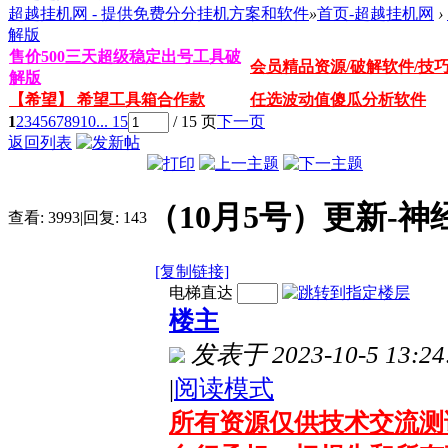
超越挂机网 - 提供免费分分挂机方案和软件
»
首页-超越挂机网
›
解版
售价500三天超级稳定出号工具破
会员精品资源/破解软件/技
解版
【希望】 希望工具箱合作款
任选波动值傻瓜分析软件
1
2
3
4
5
6
7
8
9
10
... 15
/ 15 页
下一页
返回列表
（10月5号）更新-
查看:
3993
|
回复:
143
[复制链接]
电梯直达
楼主
发表于 2023-10-5 13:24
|
阅读模式
所有资源仅供技术交流测试