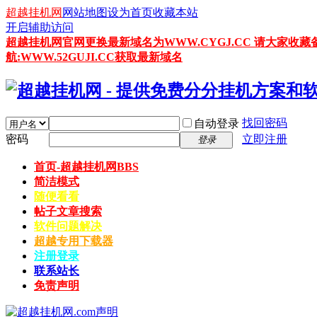
超越挂机网
网站地图
设为首页
收藏本站
开启辅助访问
超越挂机网官网更换最新域名为WWW.CYGJ.CC 请大家收藏
航:WWW.52GUJI.CC获取最新域名
找回密码
自动登录
密码
立即注册
登录
首页-超越挂机网
BBS
简洁模式
随便看看
帖子文章搜索
软件问题解决
超越专用下载器
注册登录
联系站长
免责声明