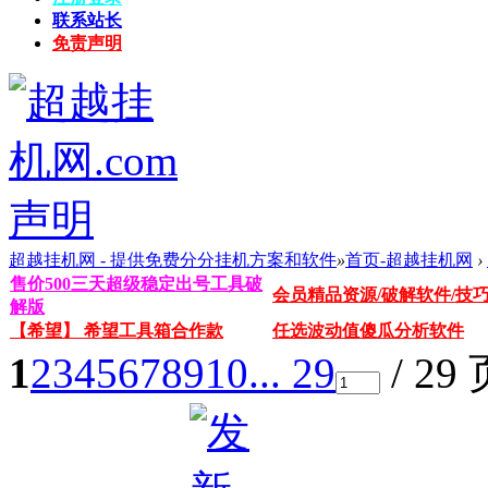
联系站长
免责声明
超越挂机网 - 提供免费分分挂机方案和软件
»
首页-超越挂机网
›
售价500三天超级稳定出号工具破
会员精品资源/破解软件/技
解版
【希望】 希望工具箱合作款
任选波动值傻瓜分析软件
1
2
3
4
5
6
7
8
9
10
... 29
/ 29