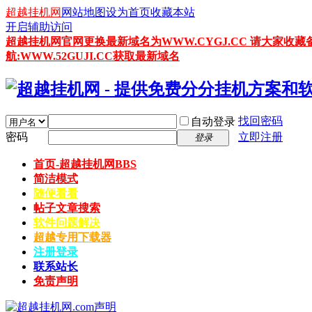
超越挂机网
网站地图
设为首页
收藏本站
开启辅助访问
超越挂机网官网更换最新域名为WWW.CYGJ.CC 请大家收藏
航:WWW.52GUJI.CC获取最新域名
找回密码
自动登录
密码
立即注册
登录
首页-超越挂机网
BBS
简洁模式
随便看看
帖子文章搜索
软件问题解决
超越专用下载器
注册登录
联系站长
免责声明