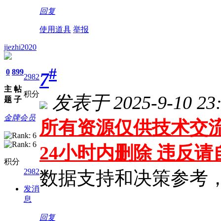
回复
使用道具
举报
jiezhi2020
#
0
899
7
2982
主
帖
积分
发表于 2025-9-10 23:
题
子
金牌会员
所有资源仅供技术交流
24小时内删除 违反
积分
2982
数据支持和决策参考
发消
息
回复