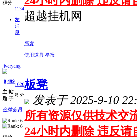
24小时内删除 违反
积分
1134
超越挂机网
发
消
息
回复
使用道具
举报
jiveryang
板凳
0
499
1620
主
帖
积分
发表于 2025-9-10 22:
题
子
金牌会员
所有资源仅供技术交流
24小时内删除 违反
积分