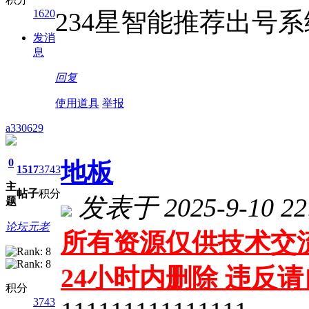
1620
234星智能推荐出号系统
发消
息
回复
使用道具
举报
a330629
0
地板
1517
3743
主
帖子
积分
发表于 2025-9-10 22
题
论坛元老
所有资源仅供技术交流
24小时内删除 违反
积分
3743