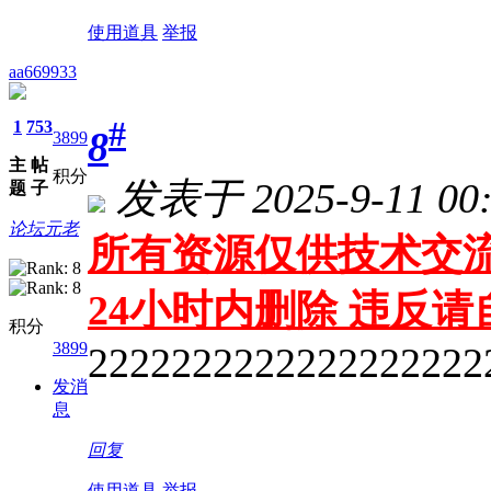
使用道具
举报
aa669933
#
1
753
8
3899
主
帖
积分
发表于 2025-9-11 00:
题
子
论坛元老
所有资源仅供技术交流
24小时内删除 违反
积分
3899
2222222222222222222
发消
息
回复
使用道具
举报