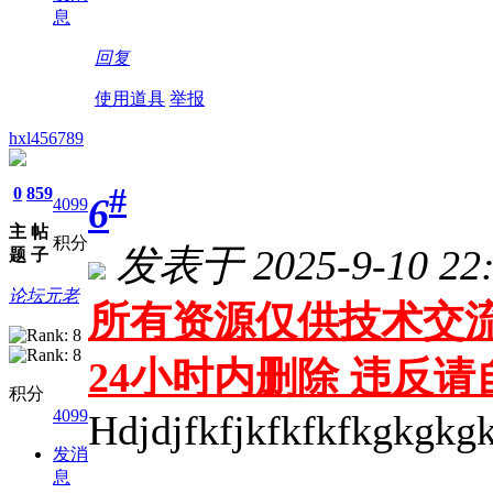
息
回复
使用道具
举报
hxl456789
#
0
859
6
4099
主
帖
积分
发表于 2025-9-10 22:
题
子
论坛元老
所有资源仅供技术交流
24小时内删除 违反
积分
4099
Hdjdjfkfjkfkfkfkgkgkg
发消
息