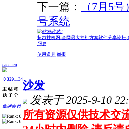
下一篇：
（7月5
号系统
收藏
2
超越挂机网-全网最大挂机方案软件分享论坛,
回复
使用道具
举报
caoshen
0
329
1134
沙发
主
帖
积
题
子
分
发表于 2025-9-10 22:
金牌会员
所有资源仅供技术交流