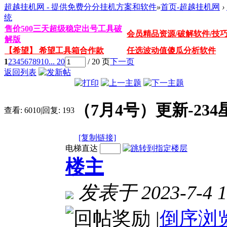
超越挂机网 - 提供免费分分挂机方案和软件
»
首页-超越挂机网
›
统
售价500三天超级稳定出号工具破
会员精品资源/破解软件/技
解版
【希望】 希望工具箱合作款
任选波动值傻瓜分析软件
1
2
3
4
5
6
7
8
9
10
... 20
/ 20 页
下一页
返回列表
（7月4号）更新-23
查看:
6010
|
回复:
193
[复制链接]
电梯直达
楼主
发表于 2023-7-4 1
|
倒序浏