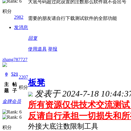
大底号码超过此设置的注数那么软件就不会出号
积分
2982
需要的朋友请自行下载测试软件的全部功能
发消息
回复
使用道具
举报
zhang787727
0
521
2207
板凳
主
帖
积分
题
子
发表于 2024-7-18 10:44:3
金牌会员
所有资源仅供技术交流测试 
反请自行承担一切损失和所
外接大底注数限制工具
积分