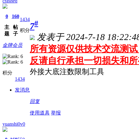
crashed
0
160
1434
#
7
主
帖
积分
题
子
发表于 2024-7-18 18:22:4
金牌会员
所有资源仅供技术交流测试 
反请自行承担一切损失和所
外接大底注数限制工具
积分
1434
发消息
回复
使用道具
举报
yuanshi0v0