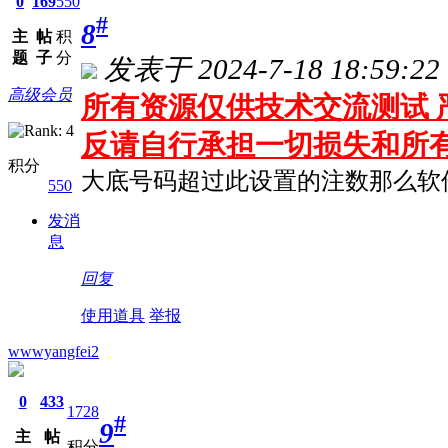
0
169
550
#
8
主
帖
积
题
子
分
发表于 2024-7-18 18:59:22
高级会员
所有资源仅供技术交流测试 严
反请自行承担一切损失和所
积分
大底号码超过此设置的注数那么软
550
发消
息
回复
使用道具
举报
wwwyangfei2
0
433
1728
#
9
主
帖
积分