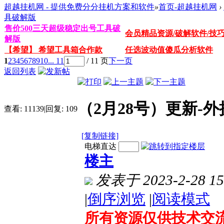
超越挂机网 - 提供免费分分挂机方案和软件
»
首页-超越挂机网
›
具破解版
售价500三天超级稳定出号工具破
会员精品资源/破解软件/技
解版
【希望】 希望工具箱合作款
任选波动值傻瓜分析软件
1
2
3
4
5
6
7
8
9
10
... 11
/ 11 页
下一页
返回列表
（2月28号）更新-
查看:
11139
|
回复:
109
[复制链接]
电梯直达
楼主
发表于 2023-2-28 15
|
倒序浏览
|
阅读模式
所有资源仅供技术交流