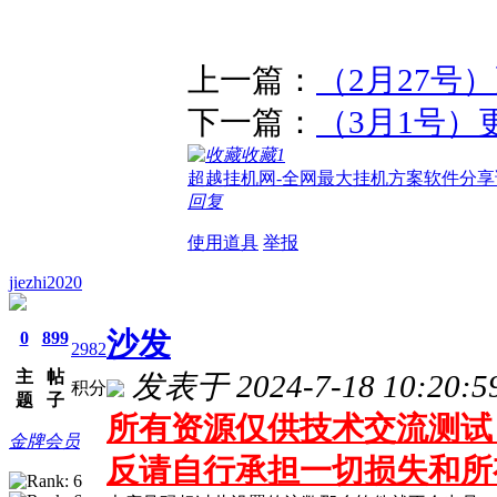
上一篇：
（2月27号
下一篇：
（3月1号）
收藏
1
超越挂机网-全网最大挂机方案软件分享
回复
使用道具
举报
jiezhi2020
沙发
0
899
2982
主
帖
发表于 2024-7-18 10:20:5
积分
题
子
所有资源仅供技术交流测试 
金牌会员
反请自行承担一切损失和所