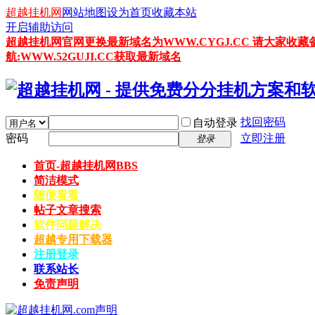
超越挂机网
网站地图
设为首页
收藏本站
开启辅助访问
超越挂机网官网更换最新域名为WWW.CYGJ.CC 请大家收藏
航:WWW.52GUJI.CC获取最新域名
找回密码
自动登录
密码
立即注册
登录
首页-超越挂机网
BBS
简洁模式
随便看看
帖子文章搜索
软件问题解决
超越专用下载器
注册登录
联系站长
免责声明