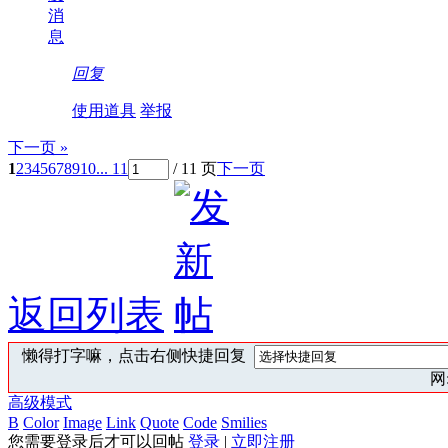
消
息
回复
使用道具
举报
下一页 »
1
2
3
4
5
6
7
8
9
10
... 11
/ 11 页
下一页
返回列表
懒得打字嘛，点击右侧快捷回复
网:
高级模式
B
Color
Image
Link
Quote
Code
Smilies
您需要登录后才可以回帖
登录
|
立即注册