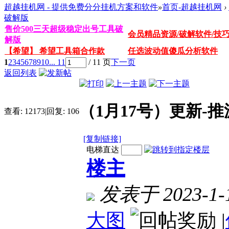
超越挂机网 - 提供免费分分挂机方案和软件
»
首页-超越挂机网
›
破解版
售价500三天超级稳定出号工具破
会员精品资源/破解软件/技
解版
【希望】 希望工具箱合作款
任选波动值傻瓜分析软件
1
2
3
4
5
6
7
8
9
10
... 11
/ 11 页
下一页
返回列表
（1月17号）更新-
查看:
12173
|
回复:
106
[复制链接]
电梯直达
楼主
发表于 2023-1-1
大图
|