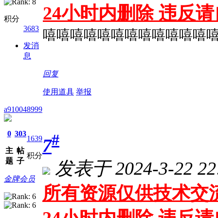
24小时内删除 违反
积分
3683
嘻嘻嘻嘻嘻嘻嘻嘻嘻嘻嘻嘻
发消
息
回复
使用道具
举报
a910048999
0
303
#
1639
7
主
帖
积分
题
子
发表于 2024-3-22 22:
金牌会员
所有资源仅供技术交流
24小时内删除 违反