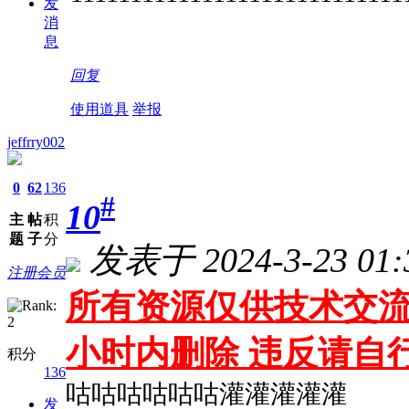
发
消
息
回复
使用道具
举报
jeffrry002
0
62
136
#
10
主
帖
积
题
子
分
发表于 2024-3-23 01:
注册会员
所有资源仅供技术交流
小时内删除 违反请自
积分
136
咕咕咕咕咕咕灌灌灌灌灌
发