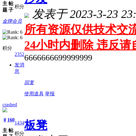
主
帖
积分
题
子
发表于 2023-3-23 23:
金牌会员
所有资源仅供技术交流
24小时内删除 违反
积分
2352
6666666699999999
发消
息
回复
使用道具
举报
crashed
0
160
板凳
1434
主
帖
积分