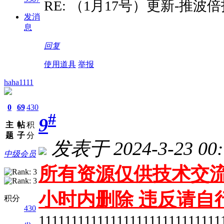
RE: （1月17号）更新-推波
发消
息
回复
使用道具
举报
haha1111
0
69
430
#
9
主
帖
积
题
子
分
发表于 2024-3-23 00:
中级会员
所有资源仅供技术交流
小时内删除 违反请自
积分
430
1111111111111111111111111111