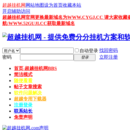
超越挂机网
网站地图
设为首页
收藏本站
开启辅助访问
超越挂机网官网更换最新域名为WWW.CYGJ.CC 请大家收藏
航:WWW.52GUJI.CC获取最新域名
找回密码
自动登录
密码
立即注册
登录
首页-超越挂机网
BBS
简洁模式
随便看看
帖子文章搜索
软件问题解决
超越专用下载器
注册登录
联系站长
免责声明