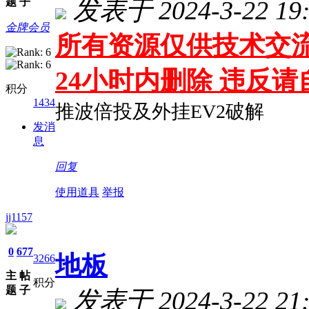
题
子
发表于 2024-3-22 19:
金牌会员
所有资源仅供技术交流
24小时内删除 违反
积分
1434
推波倍投及外挂EV2破解
发消
息
回复
使用道具
举报
jj1157
0
677
地板
3266
主
帖
积分
题
子
发表于 2024-3-22 21: