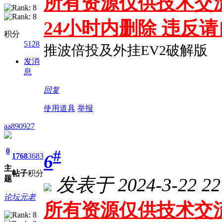
所有资源仅供技术交流
24小时内删除 违反
积分
5128
推波倍投及外挂EV2破解版
发消
息
回复
使用道具
举报
aa890927
0
#
6
1768
3683
主
帖子
积分
发表于 2024-3-22 22
题
论坛元老
所有资源仅供技术交流