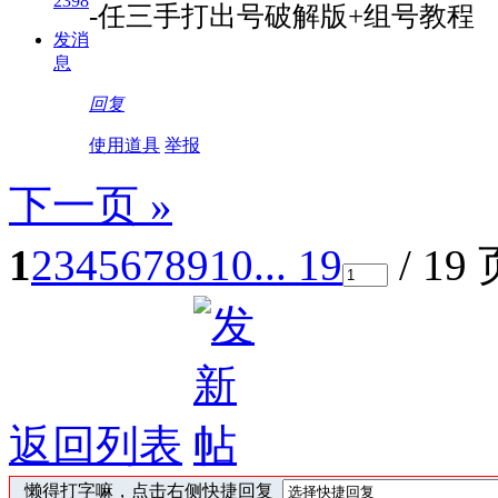
2398
-任三手打出号破解版+组号教程
发消
息
回复
使用道具
举报
下一页 »
1
2
3
4
5
6
7
8
9
10
... 19
/ 19
返回列表
懒得打字嘛，点击右侧快捷回复