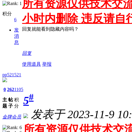
所有资源仅供技术交流
积分
小时内删除 违反请自
6
回复就能看到隐藏内容吗？
发
消
息
回复
使用道具
举报
pp521521
0
262
1105
#
5
主
帖
积
题
子
分
发表于 2023-11-9 10:
金牌会员
所有资源仅供技术交流