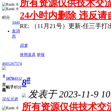
所有资源仅供技术交流
24小时内删除 违反
积分
3440
RE: （11月21号）更新-任三手
发消
息
回复
使用道具
举报
4601267574
0
#
1078
4032
8
主
帖子
积分
题
发表于 2023-11-9 10
论坛元老
所有资源仅供技术交流