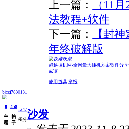
上一篇：
（11
法教程+软件
下一篇：
【封神
年终破解版
收藏
超越挂机网-全网最大挂机方案软件分享
回复
使用道具
举报
bjczj7830131
0
458
1247
沙发
主
帖
积分
题
子
发表于 2023-11-8 23