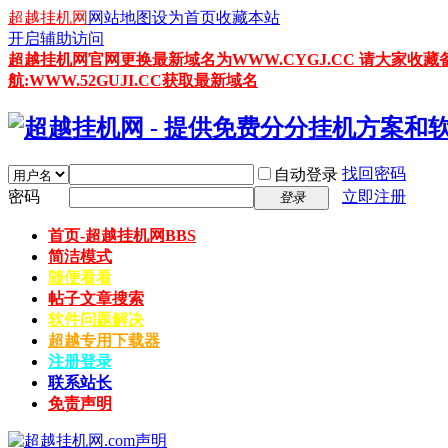
超越挂机网
网站地图
设为首页
收藏本站
开启辅助访问
超越挂机网官网更换最新域名为WWW.CYGJ.CC 请大家收藏
航:WWW.52GUJI.CC获取最新域名
找回密码
自动登录
密码
立即注册
登录
首页-超越挂机网
BBS
简洁模式
随便看看
帖子文章搜索
软件问题解决
超越专用下载器
注册登录
联系站长
免责声明