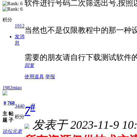
软件进行号码二次筛选出号,按照
积分
1912
当然也不是仅限教程中的那一种设
发消
息
需要的朋友请自行下载测试软件
回复
使用道具
举报
1982miao
0
768
#
3440
7
主
帖
积分
题
子
发表于 2023-11-9 10:
论坛元老