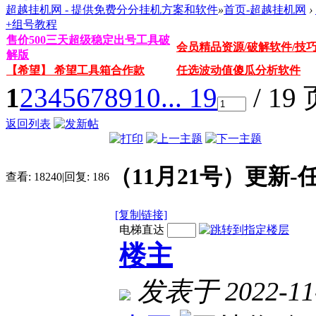
超越挂机网 - 提供免费分分挂机方案和软件
»
首页-超越挂机网
›
+组号教程
售价500三天超级稳定出号工具破
会员精品资源/破解软件/技
解版
【希望】 希望工具箱合作款
任选波动值傻瓜分析软件
1
2
3
4
5
6
7
8
9
10
... 19
/ 19
返回列表
（11月21号）更新
查看:
18240
|
回复:
186
[复制链接]
电梯直达
楼主
发表于 2022-11-