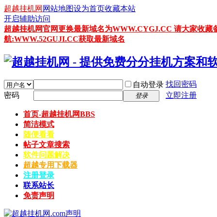
超越挂机网
网站地图
设为首页
收藏本站
开启辅助访问
超越挂机网官网更换最新域名为WWW.CYGJ.CC 请大家收藏
航:WWW.52GUJI.CC获取最新域名
找回密码
自动登录
密码
立即注册
登录
首页-超越挂机网
BBS
简洁模式
随便看看
帖子文章搜索
软件问题解决
超越专用下载器
注册登录
联系站长
免责声明