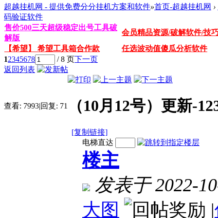
超越挂机网 - 提供免费分分挂机方案和软件
»
首页-超越挂机网
›
码验证软件
售价500三天超级稳定出号工具破
会员精品资源/破解软件/技
解版
【希望】 希望工具箱合作款
任选波动值傻瓜分析软件
1
2
3
4
5
6
7
8
/ 8 页
下一页
返回列表
（10月12号）更新-
查看:
7993
|
回复:
71
[复制链接]
电梯直达
楼主
发表于 2022-10-
大图
|