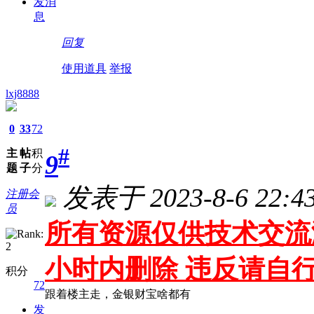
发消
息
回复
使用道具
举报
lxj8888
0
33
72
#
主
帖
积
9
题
子
分
发表于 2023-8-6 22:43
注册会
员
所有资源仅供技术交流测
小时内删除 违反请自
积分
72
跟着楼主走，金银财宝啥都有
发