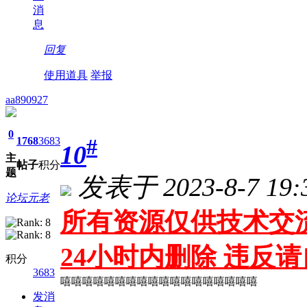
消
息
回复
使用道具
举报
aa890927
0
#
1768
3683
10
主
帖子
积分
题
发表于 2023-8-7 19:
论坛元老
所有资源仅供技术交流
24小时内删除 违反
积分
3683
嘻嘻嘻嘻嘻嘻嘻嘻嘻嘻嘻嘻嘻嘻嘻嘻嘻嘻
发消