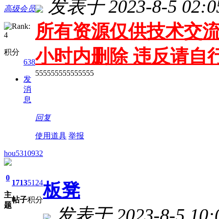
发表于 2023-8-5 02:0
高级会员
所有资源仅供技术交流
小时内删除 违反请自
积分
638
555555555555555
发
消
息
回复
使用道具
举报
hou5310932
0
1713
5124
板凳
主
帖子
积分
题
发表于 2023-8-5 10: