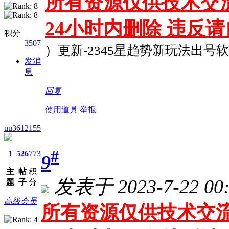
所有资源仅供技术交流
24小时内删除 违反
积分
3507
）更新-2345星趋势新玩法出号软件
发消
息
回复
使用道具
举报
uu3612155
#
1
526
773
9
主
帖
积
发表于 2023-7-22 00:
题
子
分
高级会员
所有资源仅供技术交流