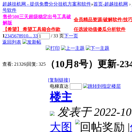
超越挂机网 - 提供免费分分挂机方案和软件
»
首页-超越挂机网
›
号软件
售价500三天超级稳定出号工具破
会员精品资源/破解软件/技
解版
【希望】 希望工具箱合作款
任选波动值傻瓜分析软件
1
2
3
4
5
6
7
8
9
10
... 33
/ 33 页
下一页
返回列表
（10月8号）更新-2
查看:
21326
|
回复:
325
[复制链接]
电梯直达
楼主
发表于 2022-10-
大图
|