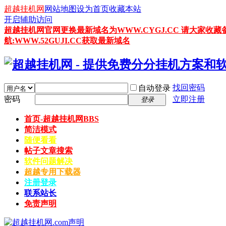
超越挂机网
网站地图
设为首页
收藏本站
开启辅助访问
超越挂机网官网更换最新域名为WWW.CYGJ.CC 请大家收藏
航:WWW.52GUJI.CC获取最新域名
找回密码
自动登录
密码
立即注册
登录
首页-超越挂机网
BBS
简洁模式
随便看看
帖子文章搜索
软件问题解决
超越专用下载器
注册登录
联系站长
免责声明