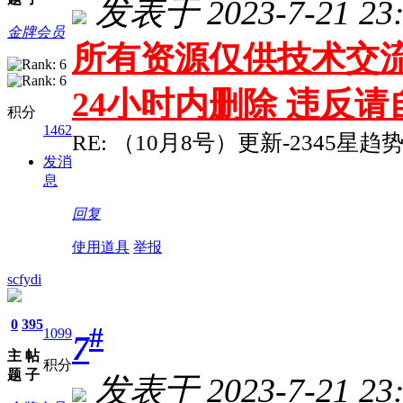
发表于 2023-7-21 23:
金牌会员
所有资源仅供技术交流
24小时内删除 违反
积分
1462
RE: （10月8号）更新-2345星
发消
息
回复
使用道具
举报
scfydi
0
395
#
1099
7
主
帖
积分
题
子
发表于 2023-7-21 23: