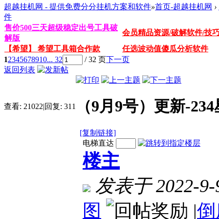
超越挂机网 - 提供免费分分挂机方案和软件
»
首页-超越挂机网
›
件
售价500三天超级稳定出号工具破
会员精品资源/破解软件/技
解版
【希望】 希望工具箱合作款
任选波动值傻瓜分析软件
1
2
3
4
5
6
7
8
9
10
... 32
/ 32 页
下一页
返回列表
（9月9号）更新-23
查看:
21022
|
回复:
311
[复制链接]
电梯直达
楼主
发表于 2022-9-9
图
|
倒