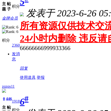
5
主
帖
积分
题
子
发表于 2023-6-26 05:
金牌会员
所有资源仅供技术交流
24小时内删除 违反
积分
2360
66666666999933366
发消
息
回复
使用道具
举报
zqzqs11
#
6
0
446
1918
主
帖
积分