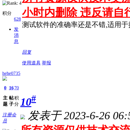
小时内删除 违反请自
积分
628
测试软件的准确率还是不错,适用于
发
消
息
回复
使用道具
举报
hehe0735
0
16
70
#
主
帖
积
10
题
子
分
发表于 2023-6-26 06:
注册会
员