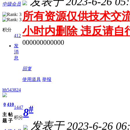
发表于 2023-6-26 05:
中级会员
所有资源仅供技术交流
小时内删除 违反请自
积分
412
000000000000
发
消
息
回复
使用道具
举报
lth543824
0
410
#
1447
8
主
帖
积分
题
子
发表于 2023-6-26 06: