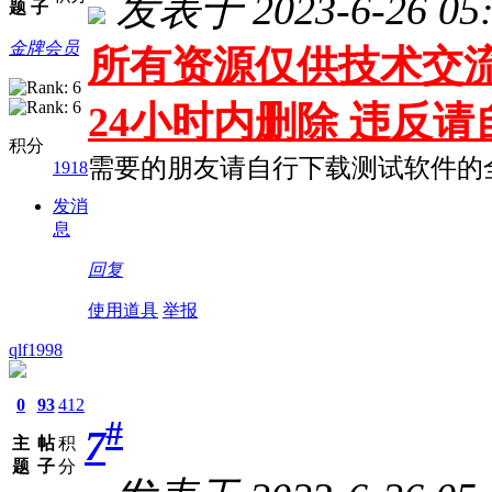
发表于 2023-6-26 05:
题
子
金牌会员
所有资源仅供技术交流
24小时内删除 违反
积分
需要的朋友请自行下载测试软件的
1918
发消
息
回复
使用道具
举报
qlf1998
0
93
412
#
7
主
帖
积
题
子
分