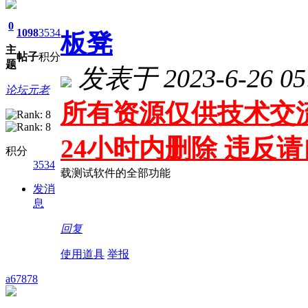
0
1098
3534
板凳
主
帖子
积分
题
发表于 2023-6-26 05
论坛元老
所有资源仅供技术交流
24小时内删除 违反
积分
3534
载测试软件的全部功能
发消
息
回复
使用道具
举报
a67878