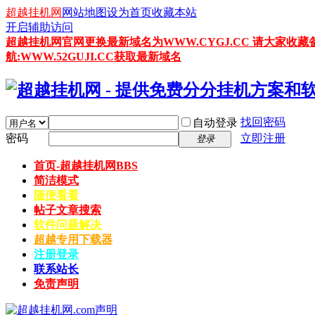
超越挂机网
网站地图
设为首页
收藏本站
开启辅助访问
超越挂机网官网更换最新域名为WWW.CYGJ.CC 请大家收藏
航:WWW.52GUJI.CC获取最新域名
找回密码
自动登录
密码
立即注册
登录
首页-超越挂机网
BBS
简洁模式
随便看看
帖子文章搜索
软件问题解决
超越专用下载器
注册登录
联系站长
免责声明