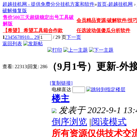
超越挂机网 - 提供免费分分挂机方案和软件
»
首页-超越挂机网
›
破解修复版
售价500三天超级稳定出号工具破
会员精品资源/破解软件/技
解版
【希望】 希望工具箱合作款
任选波动值傻瓜分析软件
1
2
3
4
5
6
7
8
9
10
... 29
/ 29 页
下一页
返回列表
（9月1号）更新-
查看:
22313
|
回复:
286
[复制链接]
电梯直达
楼主
发表于 2022-9-1 13:
倒序浏览
|
阅读模式
所有资源仅供技术交流