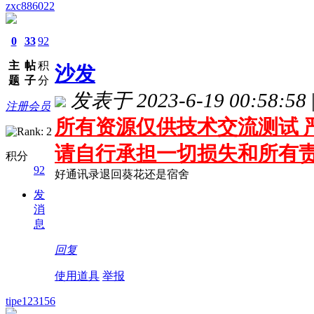
zxc886022
0
33
92
主
帖
积
沙发
题
子
分
发表于 2023-6-19 00:58:58
注册会员
所有资源仅供技术交流测试 严
请自行承担一切损失和所有
积分
92
好通讯录退回葵花还是宿舍
发
消
息
回复
使用道具
举报
tipe123156