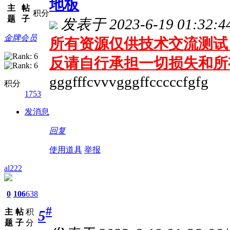
地板
主
帖
积分
题
子
发表于 2023-6-19 01:32:4
金牌会员
所有资源仅供技术交流测试 
反请自行承担一切损失和所
gggfffcvvvgggffcccccfgfg
积分
1753
发消息
回复
使用道具
举报
al222
0
106
638
#
主
帖
积
5
题
子
分