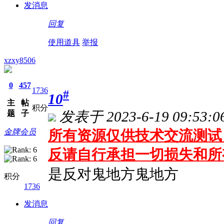
发消息
回复
使用道具
举报
xzxy8506
0
457
1736
#
10
主
帖
积分
题
子
发表于 2023-6-19 09:53:0
金牌会员
所有资源仅供技术交流测试 
反请自行承担一切损失和所
是反对鬼地方鬼地方
积分
1736
发消息
回复