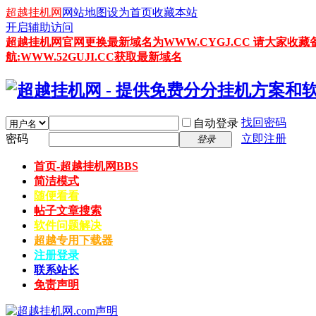
超越挂机网
网站地图
设为首页
收藏本站
开启辅助访问
超越挂机网官网更换最新域名为WWW.CYGJ.CC 请大家收藏
航:WWW.52GUJI.CC获取最新域名
找回密码
自动登录
密码
立即注册
登录
首页-超越挂机网
BBS
简洁模式
随便看看
帖子文章搜索
软件问题解决
超越专用下载器
注册登录
联系站长
免责声明