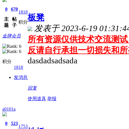
0
670
1818
板凳
主
帖
积分
题
子
发表于 2023-6-19 01:31:4
金牌会员
所有资源仅供技术交流测试 
反请自行承担一切损失和所
dasdadsadsada
积分
1818
发消息
回复
使用道具
举报
a0101a
0
523
1753