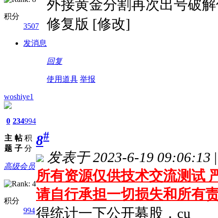
外接黄金分割再次出号破解
积分
修复版 [修改]
3507
发消息
回复
使用道具
举报
woshiye1
0
234
994
#
8
主
帖
积
题
子
分
发表于 2023-6-19 09:06:13
|
高级会员
所有资源仅供技术交流测试 严
请自行承担一切损失和所有
积分
得统计一下公开募股，cu
994