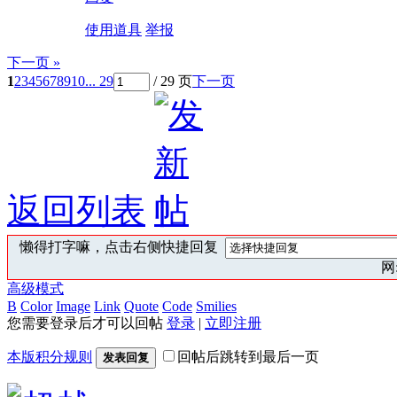
使用道具
举报
下一页 »
1
2
3
4
5
6
7
8
9
10
... 29
/ 29 页
下一页
返回列表
懒得打字嘛，点击右侧快捷回复
网:
高级模式
B
Color
Image
Link
Quote
Code
Smilies
您需要登录后才可以回帖
登录
|
立即注册
本版积分规则
回帖后跳转到最后一页
发表回复