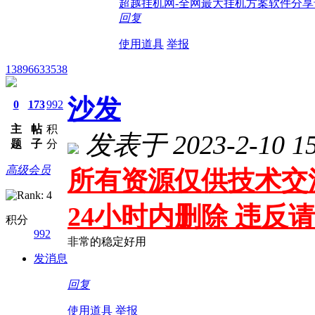
超越挂机网-全网最大挂机方案软件分享
回复
使用道具
举报
13896633538
沙发
0
173
992
主
帖
积
发表于 2023-2-10 15
题
子
分
高级会员
所有资源仅供技术交
24小时内删除 违
积分
992
非常的稳定好用
发消息
回复
使用道具
举报