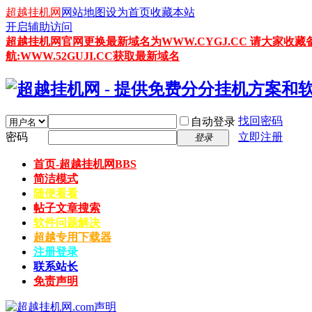
超越挂机网
网站地图
设为首页
收藏本站
开启辅助访问
超越挂机网官网更换最新域名为WWW.CYGJ.CC 请大家收藏
航:WWW.52GUJI.CC获取最新域名
找回密码
自动登录
密码
立即注册
登录
首页-超越挂机网
BBS
简洁模式
随便看看
帖子文章搜索
软件问题解决
超越专用下载器
注册登录
联系站长
免责声明