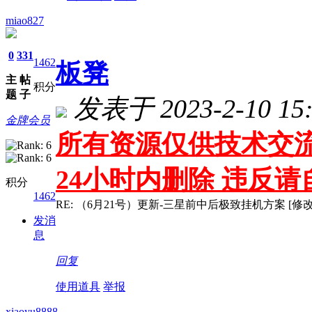
miao827
0
331
1462
板凳
主
帖
积分
题
子
发表于 2023-2-10 15:
金牌会员
所有资源仅供技术交流
24小时内删除 违反
积分
1462
RE: （6月21号）更新-三星前中后极致挂机方案 [修改
发消
息
回复
使用道具
举报
xiaoyu8888