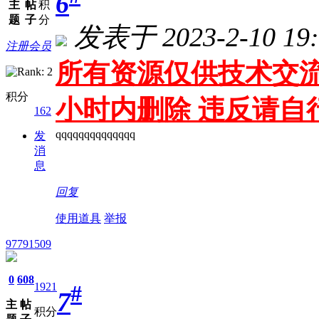
6
主
帖
积
题
子
分
发表于 2023-2-10 19:
注册会员
所有资源仅供技术交流
积分
小时内删除 违反请自
162
qqqqqqqqqqqqqq
发
消
息
回复
使用道具
举报
97791509
0
608
1921
#
7
主
帖
积分