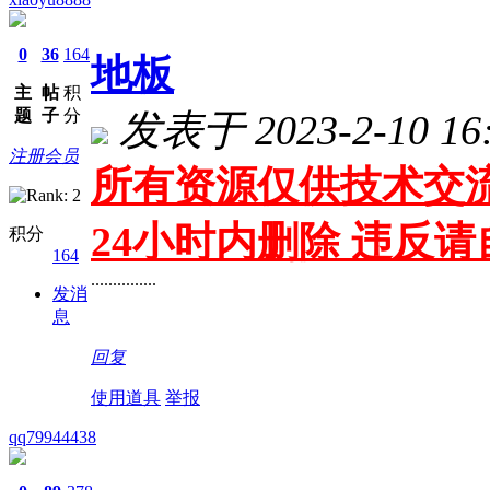
0
36
164
地板
主
帖
积
题
子
分
发表于 2023-2-10 16:
注册会员
所有资源仅供技术交流
24小时内删除 违反
积分
164
...............
发消
息
回复
使用道具
举报
qq79944438