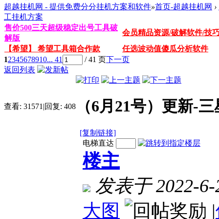
超越挂机网 - 提供免费分分挂机方案和软件
»
首页-超越挂机网
›
工挂机方案
售价500三天超级稳定出号工具破
会员精品资源/破解软件/技
解版
【希望】 希望工具箱合作款
任选波动值傻瓜分析软件
1
2
3
4
5
6
7
8
9
10
... 41
/ 41 页
下一页
返回列表
（6月21号）更新-
查看:
31571
|
回复:
408
[复制链接]
电梯直达
楼主
发表于 2022-6-2
大图
|