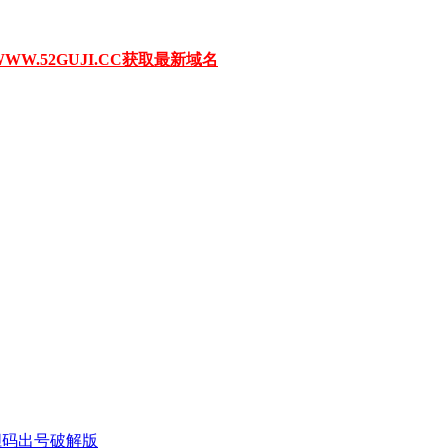
W.52GUJI.CC获取最新域名
胆码出号破解版