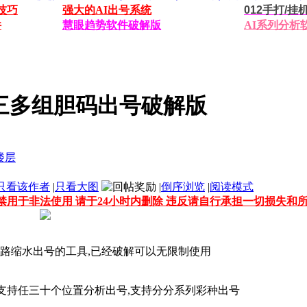
技巧
强大的AI出号系统
012手打/
件
慧眼趋势软件破解版
AI系列分析
任三多组胆码出号破解版
只看该作者
|
只看大图
|
倒序浏览
|
阅读模式
禁用于非法使用 请于24小时内删除 违反请自行承担一切损失和
路缩水出号的工具,已经破解可以无限制使用
本,支持任三十个位置分析出号,支持分分系列彩种出号