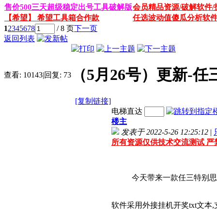
售价500三天超级稳定出号工具破解版
会员精品资源/破解软件/
【希望】 希望工具箱合作款
任选波动值傻瓜分析软
1
2
3
4
5
6
7
8
/ 8 页
下一页
返回列表
（5月26号）更新-
查看:
10143
|
回复:
73
[复制链接]
电梯直达
楼主
发表于 2022-5-26 12:25:12
|
所有资源仅供技术交流测试 严
今天带来一款任三特别思
软件采用外接挂机开奖txt文