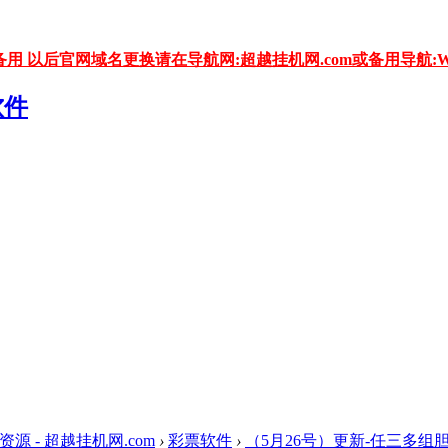
用 以后官网域名更换请在导航网:超越挂机网.com或备用导航:WW
资源 - 超越挂机网.com
›
彩票软件
›
（5月26号）更新-任三多组