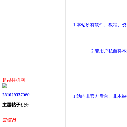
1.本站所有软件、教程、
2.若用户私自将
超越挂机网
2810
2933
7060
1.站内非官方后台、非本
主题
帖子
积分
管理员