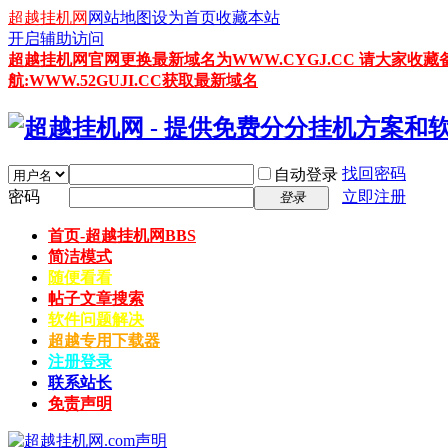
超越挂机网
网站地图
设为首页
收藏本站
开启辅助访问
超越挂机网官网更换最新域名为WWW.CYGJ.CC 请大家收藏
航:WWW.52GUJI.CC获取最新域名
找回密码
自动登录
密码
立即注册
登录
首页-超越挂机网
BBS
简洁模式
随便看看
帖子文章搜索
软件问题解决
超越专用下载器
注册登录
联系站长
免责声明