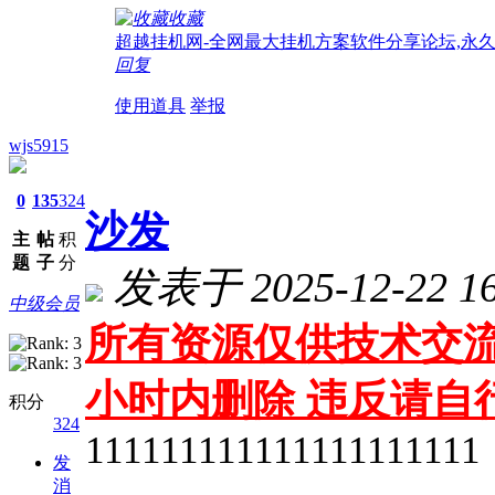
收藏
超越挂机网-全网最大挂机方案软件分享论坛,永
回复
使用道具
举报
wjs5915
0
135
324
沙发
主
帖
积
题
子
分
发表于 2025-12-22 16
中级会员
所有资源仅供技术交流
小时内删除 违反请自
积分
324
111111111111111111111
发
消