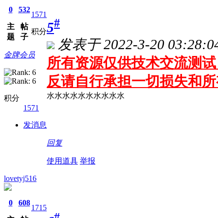
0
532
1571
#
5
主
帖
积分
题
子
发表于 2022-3-20 03:28:0
金牌会员
所有资源仅供技术交流测试 
反请自行承担一切损失和所
水水水水水水水水水水
积分
1571
发消息
回复
使用道具
举报
lovetyj516
0
608
1715
#