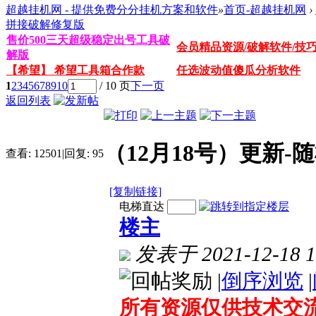
超越挂机网 - 提供免费分分挂机方案和软件
»
首页-超越挂机网
›
拼接破解修复版
售价500三天超级稳定出号工具破
会员精品资源/破解软件/技
解版
【希望】 希望工具箱合作款
任选波动值傻瓜分析软件
1
2
3
4
5
6
7
8
9
10
/ 10 页
下一页
返回列表
（12月18号）更新
查看:
12501
|
回复:
95
[复制链接]
电梯直达
楼主
发表于 2021-12-18 1
|
倒序浏览
|
所有资源仅供技术交流