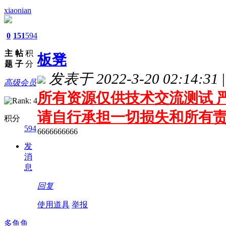
xiaonian
0
151
594
主
帖
积
板凳
题
子
分
发表于 2022-3-20 02:14:31
|
高级会员
所有资源仅供技术交流测试 严
请自行承担一切损失和所有
积分
594
6666666666
发
消
息
回复
使用道具
举报
多鱼鱼