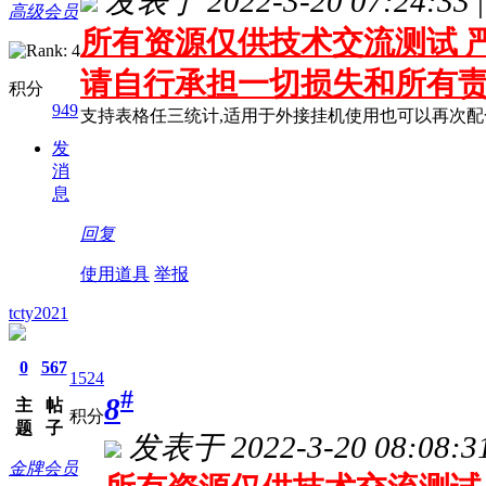
发表于 2022-3-20 07:24:33
|
高级会员
所有资源仅供技术交流测试 严
请自行承担一切损失和所有
积分
949
支持表格任三统计,适用于外接挂机使用也可以再次
发
消
息
回复
使用道具
举报
tcty2021
0
567
1524
#
8
主
帖
积分
题
子
发表于 2022-3-20 08:08:3
金牌会员