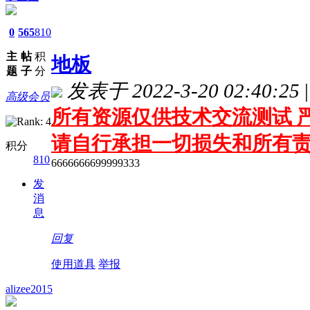
0
565
810
主
帖
积
地板
题
子
分
发表于 2022-3-20 02:40:25
|
高级会员
所有资源仅供技术交流测试 严
请自行承担一切损失和所有
积分
810
6666666699999333
发
消
息
回复
使用道具
举报
alizee2015