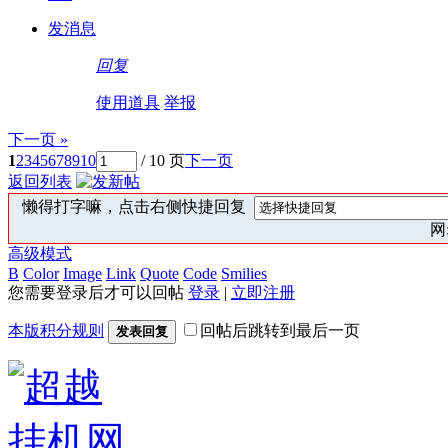
发消息
回复
使用道具
举报
下一页 »
1
2
3
4
5
6
7
8
9
10
/ 10 页
下一页
返回列表
懒得打字嘛，点击右侧快捷回复
网:
高级模式
B
Color
Image
Link
Quote
Code
Smilies
您需要登录后才可以回帖
登录
|
立即注册
本版积分规则
回帖后跳转到最后一页
发表回复