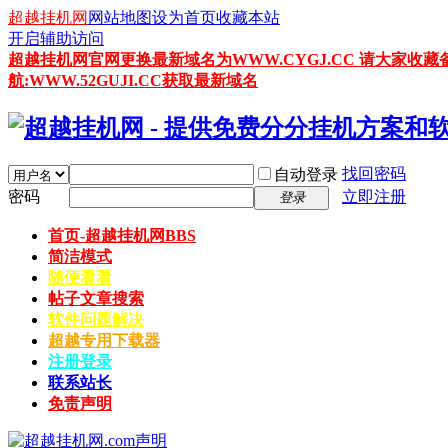
超越挂机网
网站地图
设为首页
收藏本站
开启辅助访问
超越挂机网官网更换最新域名为WWW.CYGJ.CC 请大家收藏
航:WWW.52GUJI.CC获取最新域名
找回密码
自动登录
密码
立即注册
登录
首页-超越挂机网
BBS
简洁模式
随便看看
帖子文章搜索
软件问题解决
超越专用下载器
注册登录
联系站长
免责声明