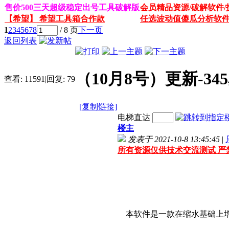
售价500三天超级稳定出号工具破解版
会员精品资源/破解软件/
【希望】 希望工具箱合作款
任选波动值傻瓜分析软
1
2
3
4
5
6
7
8
/ 8 页
下一页
返回列表
（10月8号）更新-3
查看:
11591
|
回复:
79
[复制链接]
电梯直达
楼主
发表于 2021-10-8 13:45:45
|
所有资源仅供技术交流测试 严
本软件是一款在缩水基础上