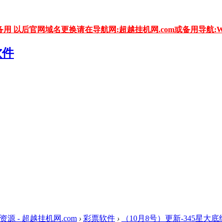
用 以后官网域名更换请在导航网:超越挂机网.com或备用导航:WW
资源 - 超越挂机网.com
›
彩票软件
›
（10月8号）更新-345星大