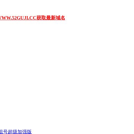
W.52GUJI.CC获取最新域名
底组号超级加强版