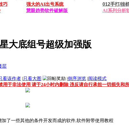
技巧
强大的AI出号系统
012手打/
件
慧眼趋势软件破解版
AI系列分析
45星大底组号超级加强版
只看该作者
|
只看大图
|
倒序浏览
|
阅读模式
禁用于非法使用 请于24小时内删除 违反请自行承担一切损失和
增加了一些其他的条件开发而成的软件,软件附带使用教程