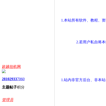
1.本站所有软件、教程、
2.若用户私自将
超越挂机网
2810
2933
7060
1.站内非官方后台、非本
主题
帖子
积分
管理员