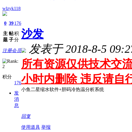
wlzyk118
0
39
176
沙发
主
帖
积
题
子
分
发表于 2018-8-5 09:2
注册会员
所有资源仅供技术交流
小时内删除 违反请自
积分
176
小鱼二星缩水软件+胆码冷热温分析系统
发
消
息
回复
使用道具
举报