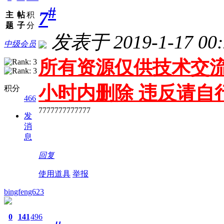
#
7
主
帖
积
题
子
分
发表于 2019-1-17 00:
中级会员
所有资源仅供技术交流
小时内删除 违反请自
积分
466
7777777777777
发
消
息
回复
使用道具
举报
bingfeng623
0
141
496