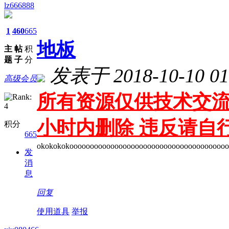
lz666888
1
460
665
地板
主
帖
积
题
子
分
发表于 2018-10-10 01
高级会员
所有资源仅供技术交流
小时内删除 违反请自
积分
665
okokokokooooooooooooooooooooooooooooooooooooo
发
消
息
回复
使用道具
举报