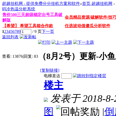
超越挂机网 - 提供免费分分挂机方案和软件
»
首页-超越挂机网
›
码冷热温分析系统
售价500三天超级稳定出号工具破
会员精品资源/破解软件/技
解版
【希望】 希望工具箱合作款
任选波动值傻瓜分析软件
1
2
3
4
5
6
7
8
9
/ 9 页
下一页
返回列表
（8月2号）更新-小
查看:
13876
|
回复:
83
[复制链接]
电梯直达
楼主
发表于 2018-8-2
图
|
倒