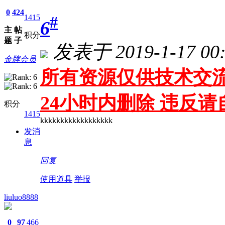
0
424
1415
#
6
主
帖
积分
题
子
发表于 2019-1-17 00:
金牌会员
所有资源仅供技术交流
24小时内删除 违反
积分
1415
kkkkkkkkkkkkkkkkkk
发消
息
回复
使用道具
举报
liuluo8888
0
97
466