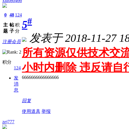
xiu080466
0
48
124
#
5
主
帖
积
题
子
分
发表于 2018-11-27 18
注册会员
所有资源仅供技术交流
积分
小时内删除 违反请自
124
6666666666666666
发
消
息
回复
使用道具
举报
zej777