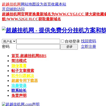
超越挂机网
网站地图
设为首页
收藏本站
开启辅助访问
超越挂机网官网更换最新域名为WWW.CYGJ.CC 请大家收藏
航:WWW.52GUJI.CC获取最新域名
找回密码
自动登录
密码
立即注册
登录
首页-超越挂机网
BBS
简洁模式
随便看看
帖子文章搜索
软件问题解决
超越专用下载器
注册登录
联系站长
免责声明