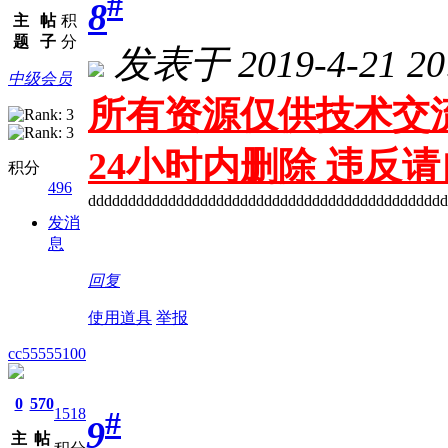
#
8
主
帖
积
题
子
分
发表于 2019-4-21 20
中级会员
所有资源仅供技术交流
24小时内删除 违反
积分
496
ddddddddddddddddddddddddddddddddddddddddddddd
发消
息
回复
使用道具
举报
cc55555100
0
570
1518
#
9
主
帖