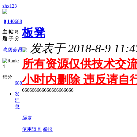
zhx123
0
140
688
板凳
主
帖
积
题
子
分
发表于 2018-8-9 11:4
高级会员
所有资源仅供技术交流
小时内删除 违反请自
积分
688
666666666666666666666
发
消
息
回复
使用道具
举报