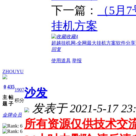
下一篇：
（5月
挂机方案
收藏
4
超越挂机网-全网最大挂机方案软件分享
回复
使用道具
举报
ZHOUYU
0
435
沙发
1907
主
帖
积分
题
子
发表于 2021-5-17 23:
金牌会员
所有资源仅供技术交流