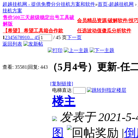
超越挂机网 - 提供免费分分挂机方案和软件
»
首页-超越挂机网
›
挂机方案
售价500三天超级稳定出号工具破
会员精品资源/破解软件/技
解版
【希望】 希望工具箱合作款
任选波动值傻瓜分析软件
1
2
3
4
5
6
7
8
9
10
... 45
/ 45 页
下一页
返回列表
（5月4号）更新-
查看:
35581
|
回复:
443
[复制链接]
电梯直达
楼主
发表于 2021-5-4
图
|
倒