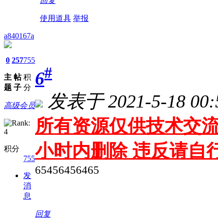
回复
使用道具
举报
a840167a
0
257
755
#
6
主
帖
积
题
子
分
发表于 2021-5-18 00:
高级会员
所有资源仅供技术交流
小时内删除 违反请自
积分
755
65456456465
发
消
息
回复