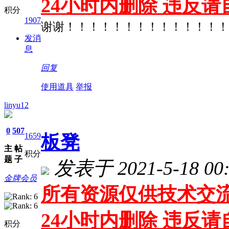
24小时内删除 违反
积分
1907
谢谢！！！！！！！！！！！！！！
发消
息
回复
使用道具
举报
linyu12
0
507
1659
板凳
主
帖
积分
题
子
发表于 2021-5-18 00:
金牌会员
所有资源仅供技术交流
24小时内删除 违反
积分