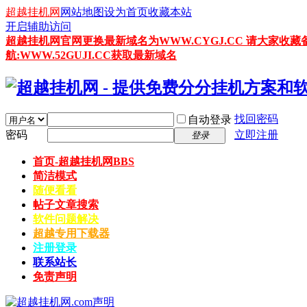
超越挂机网
网站地图
设为首页
收藏本站
开启辅助访问
超越挂机网官网更换最新域名为WWW.CYGJ.CC 请大家收藏
航:WWW.52GUJI.CC获取最新域名
找回密码
自动登录
密码
立即注册
登录
首页-超越挂机网
BBS
简洁模式
随便看看
帖子文章搜索
软件问题解决
超越专用下载器
注册登录
联系站长
免责声明