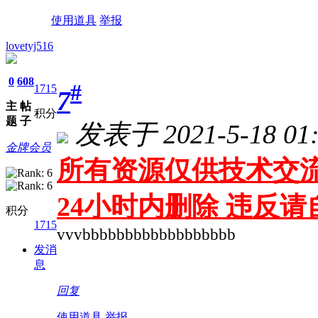
使用道具
举报
lovetyj516
0
608
#
1715
7
主
帖
积分
题
子
发表于 2021-5-18 01:
金牌会员
所有资源仅供技术交流
24小时内删除 违反
积分
1715
vvvbbbbbbbbbbbbbbbbbb
发消
息
回复
使用道具
举报