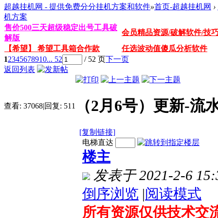
超越挂机网 - 提供免费分分挂机方案和软件
»
首页-超越挂机网
›
机方案
售价500三天超级稳定出号工具破
会员精品资源/破解软件/技
解版
【希望】 希望工具箱合作款
任选波动值傻瓜分析软件
1
2
3
4
5
6
7
8
9
10
... 52
/ 52 页
下一页
返回列表
（2月6号）更新-
查看:
37068
|
回复:
511
[复制链接]
电梯直达
楼主
发表于 2021-2-6 15:
倒序浏览
|
阅读模式
所有资源仅供技术交流