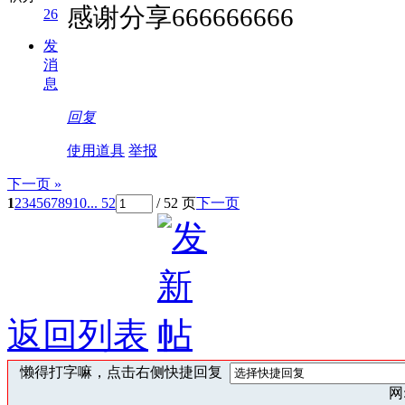
感谢分享666666666
26
发
消
息
回复
使用道具
举报
下一页 »
1
2
3
4
5
6
7
8
9
10
... 52
/ 52 页
下一页
返回列表
懒得打字嘛，点击右侧快捷回复
网: