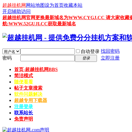
超越挂机网
网站地图
设为首页
收藏本站
开启辅助访问
超越挂机网官网更换最新域名为WWW.CYGJ.CC 请大家收藏
航:WWW.52GUJI.CC获取最新域名
找回密码
自动登录
密码
立即注册
登录
首页-超越挂机网
BBS
简洁模式
随便看看
帖子文章搜索
软件问题解决
超越专用下载器
注册登录
联系站长
免责声明