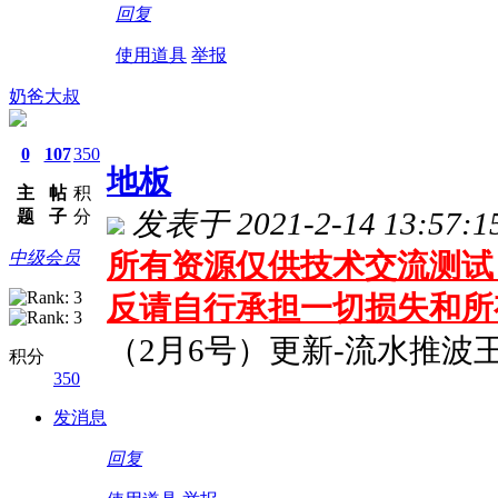
回复
使用道具
举报
奶爸大叔
0
107
350
地板
主
帖
积
题
子
分
发表于 2021-2-14 13:57:1
中级会员
所有资源仅供技术交流测试 
反请自行承担一切损失和所
（2月6号）更新-流水推波
积分
350
发消息
回复