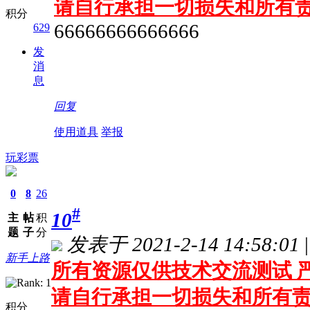
请自行承担一切损失和所有
积分
66666666666666
629
发
消
息
回复
使用道具
举报
玩彩票
0
8
26
#
10
主
帖
积
题
子
分
发表于 2021-2-14 14:58:01
|
新手上路
所有资源仅供技术交流测试 严
请自行承担一切损失和所有
积分