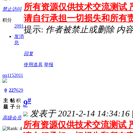
所有资源仅供技术交流测试 严
禁止访问
请自行承担一切损失和所有
积分
2091
提示:
作者被禁止或删除 内
发消
息
回复
使用道具
举报
qq1152011
0
227
629
#
主
帖
积
9
题
子
分
发表于 2021-2-14 14:34:16
高级会员
所有资源仅供技术交流测试 严