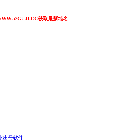
W.52GUJI.CC获取最新域名
刷水出号软件