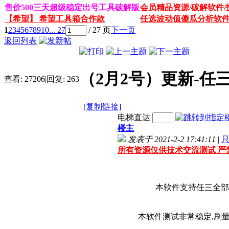
售价500三天超级稳定出号工具破解版
会员精品资源/破解软件/
【希望】 希望工具箱合作款
任选波动值傻瓜分析软
1
2
3
4
5
6
7
8
9
10
... 27
/ 27 页
下一页
返回列表
（2月2号）更新-任
查看:
27206
|
回复:
263
[复制链接]
电梯直达
楼主
发表于 2021-2-2 17:41:11
|
所有资源仅供技术交流测试 严
本软件支持任三全部
本软件测试非常稳定,刷