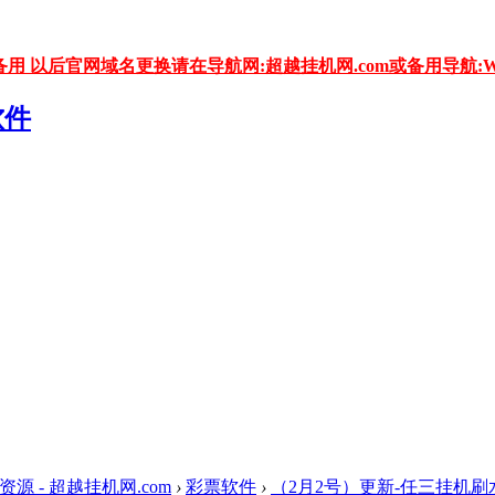
用 以后官网域名更换请在导航网:超越挂机网.com或备用导航:WW
资源 - 超越挂机网.com
›
彩票软件
›
（2月2号）更新-任三挂机