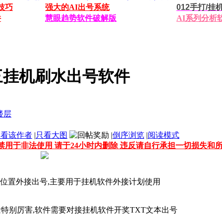
技巧
强大的AI出号系统
012手打/
件
慧眼趋势软件破解版
AI系列分析
三挂机刷水出号软件
只看该作者
|
只看大图
|
倒序浏览
|
阅读模式
禁用于非法使用 请于24小时内删除 违反请自行承担一切损失和
位置外接出号,主要用于挂机软件外接计划使用
量特别厉害,软件需要对接挂机软件开奖TXT文本出号