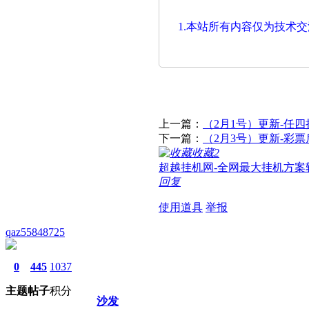
1.本站所有内容仅为技术
上一篇：
（2月1号）更新-任
下一篇：
（2月3号）更新-彩
收藏
2
超越挂机网-全网最大挂机方案
回复
使用道具
举报
qaz55848725
0
445
1037
主题
帖子
积分
沙发