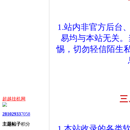
1.站内非官方后台
易均与本站无关。
惕，切勿轻信陌生
三
超越挂机网
2810
2933
7058
主题
帖子
积分
1.本站收录的各类