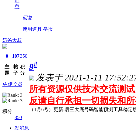
消
息
回复
使用道具
举报
奶爸大叔
0
107
350
#
9
主
帖
积
题
子
分
发表于 2021-1-11 17:52:2
中级会员
所有资源仅供技术交流测试 
反请自行承担一切损失和所
（1月6号）更新-后三大底号码智能预测工具稳定版 
积分
350
发消息