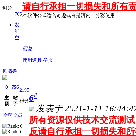
请自行承担一切损失和所有
积分
765
本软件公式适合奇趣或者是河内一分彩使用
发
消
息
回复
使用道具
举报
风清扬
0
756
2195
#
6
主
帖
积分
题
子
发表于 2021-1-11 16:44:4
金牌会员
所有资源仅供技术交流测试 
反请自行承担一切损失和所