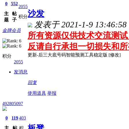
0
552
2055
沙发
主
帖
积分
题
子
发表于 2021-1-9 13:46:58
金牌会员
所有资源仅供技术交流测试 
反请自行承担一切损失和所
更新-后三大底号码智能预测工具稳定版 [修改]
积分
2055
发消息
回复
使用道具
举报
492805097
0
119
403
板凳
主
帖
积