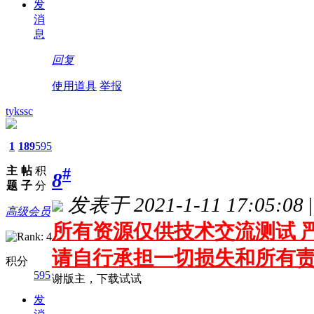
发
消
息
回复
使用道具
举报
tykssc
1
189
595
主
帖
积
#
8
题
子
分
发表于 2021-1-11 17:05:08
|
高级会员
所有资源仅供技术交流测试 严
请自行承担一切损失和所有
积分
595
谢版主，下载试试
发