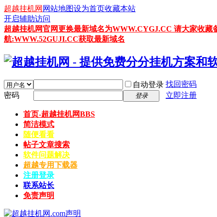
超越挂机网
网站地图
设为首页
收藏本站
开启辅助访问
超越挂机网官网更换最新域名为WWW.CYGJ.CC 请大家收藏
航:WWW.52GUJI.CC获取最新域名
找回密码
自动登录
密码
立即注册
登录
首页-超越挂机网
BBS
简洁模式
随便看看
帖子文章搜索
软件问题解决
超越专用下载器
注册登录
联系站长
免责声明