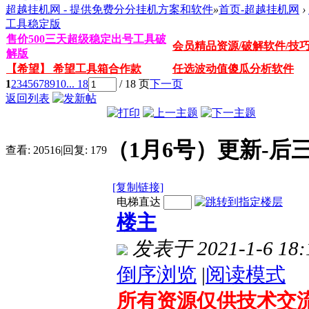
超越挂机网 - 提供免费分分挂机方案和软件
»
首页-超越挂机网
›
工具稳定版
售价500三天超级稳定出号工具破
会员精品资源/破解软件/技
解版
【希望】 希望工具箱合作款
任选波动值傻瓜分析软件
1
2
3
4
5
6
7
8
9
10
... 18
/ 18 页
下一页
返回列表
（1月6号）更新-
查看:
20516
|
回复:
179
[复制链接]
电梯直达
楼主
发表于 2021-1-6 18:
倒序浏览
|
阅读模式
所有资源仅供技术交流