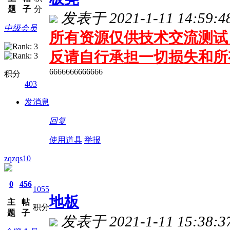
题
子
分
发表于 2021-1-11 14:59:4
中级会员
所有资源仅供技术交流测试 
反请自行承担一切损失和所
6666666666666
积分
403
发消息
回复
使用道具
举报
zqzqs10
0
456
1055
地板
主
帖
积分
题
子
发表于 2021-1-11 15:38:3