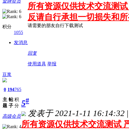
金牌会员
所有资源仅供技术交流测试 
反请自行承担一切损失和所
请需要的朋友自行下载测试
积分
1055
发消息
回复
使用道具
举报
豆浆
0
194
765
主
帖
积
#
5
题
子
分
发表于 2021-1-11 16:14:32
|
高级会员
所有资源仅供技术交流测试 严