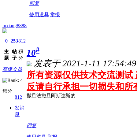
回复
使用道具
举报
mxiang8888
0
253
812
#
10
主
帖
积
题
子
分
发表于 2021-1-11 17:54:49
高级会员
所有资源仅供技术交流测试 
反请自行承担一切损失和所
积分
撒旦法撒旦阿斯达斯的
812
发消
息
回复
使用道具
举报