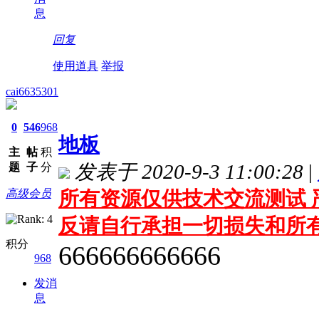
息
回复
使用道具
举报
cai6635301
0
546
968
地板
主
帖
积
题
子
分
发表于 2020-9-3 11:00:28
|
高级会员
所有资源仅供技术交流测试 
反请自行承担一切损失和所
积分
666666666666
968
发消
息