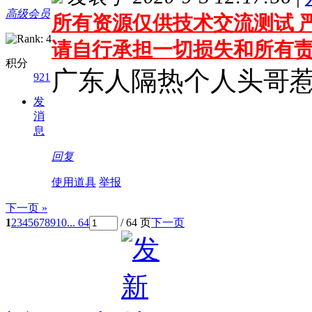
高级会员
所有资源仅供技术交流测试 严
请自行承担一切损失和所有
积分
广东人隔热个人头哥
921
发
消
息
回复
使用道具
举报
下一页 »
1
2
3
4
5
6
7
8
9
10
... 64
/ 64 页
下一页