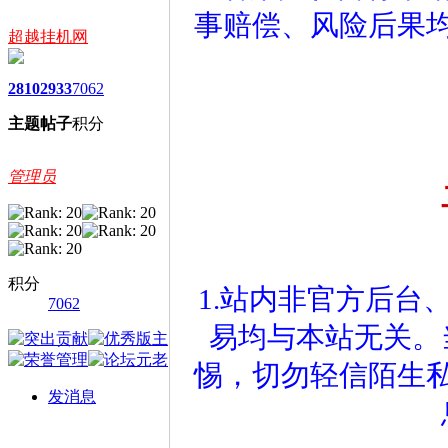
事赔偿、风险后果
超越挂机网
2810
2933
7062
主题
帖子
积分
管理员
积分
1.站内非官方后台
7062
易均与本站无关。
惕，切勿轻信陌生
发消息