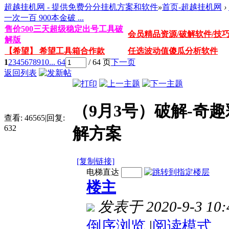
超越挂机网 - 提供免费分分挂机方案和软件
»
首页-超越挂机网
›
一次一百 900本金破 ...
售价500三天超级稳定出号工具破
会员精品资源/破解软件/技
解版
【希望】 希望工具箱合作款
任选波动值傻瓜分析软件
1
2
3
4
5
6
7
8
9
10
... 64
/ 64 页
下一页
返回列表
（9月3号）破解-奇趣
查看:
46565
|
回复:
632
解方案
[复制链接]
电梯直达
楼主
发表于 2020-9-3 10:
倒序浏览
|
阅读模式