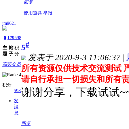
回复
使用道具
举报
jm9621
0
179
598
#
5
主
帖
积
题
子
分
发表于 2020-9-3 11:06:37
|
高级会员
所有资源仅供技术交流测试 严
请自行承担一切损失和所有
积分
谢谢分享，下载试试~~
598
发
消
息
回复