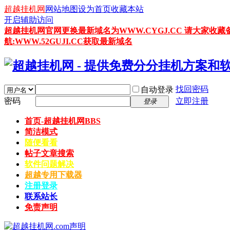
超越挂机网
网站地图
设为首页
收藏本站
开启辅助访问
超越挂机网官网更换最新域名为WWW.CYGJ.CC 请大家收藏
航:WWW.52GUJI.CC获取最新域名
找回密码
自动登录
密码
立即注册
登录
首页-超越挂机网
BBS
简洁模式
随便看看
帖子文章搜索
软件问题解决
超越专用下载器
注册登录
联系站长
免责声明