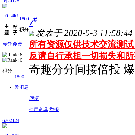
hq20178
0
462
#
1800
7
主
帖
积分
发表于 2020-9-3 11:58:44
题
子
所有资源仅供技术交流测试 
金牌会员
反请自行承担一切损失和所
奇趣分分间接倍投 爆
积分
1800
发消息
回复
使用道具
举报
q702123