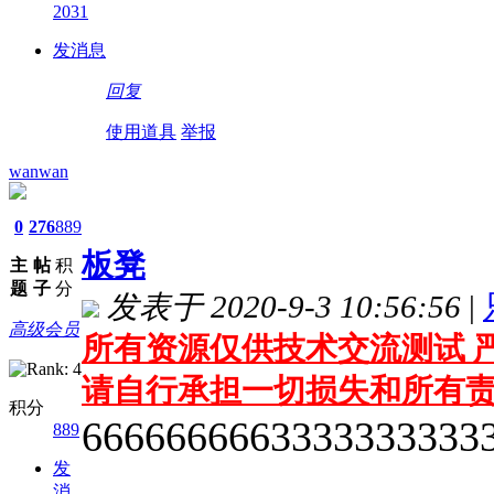
2031
发消息
回复
使用道具
举报
wanwan
0
276
889
板凳
主
帖
积
题
子
分
发表于 2020-9-3 10:56:56
|
高级会员
所有资源仅供技术交流测试 严
请自行承担一切损失和所有
积分
6666666663333333333
889
发
消