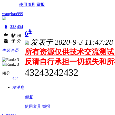
使用道具
举报
wanghao999
0
228
454
#
6
主
帖
积
发表于 2020-9-3 11:47:28
题
子
分
所有资源仅供技术交流测试 
中级会员
反请自行承担一切损失和所
43243242432
积分
454
发消息
回复
使用道具
举报