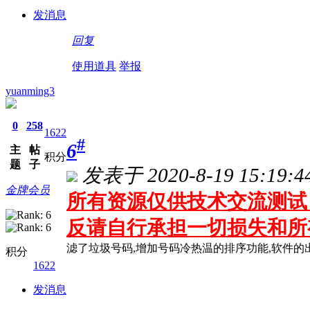
发消息
回复
使用道具
举报
yuanming3
0
258
1622
#
6
主
帖
积分
题
子
发表于 2020-8-19 15:19:4
金牌会员
所有资源仅供技术交流测试 
反请自行承担一切损失和所
滤了垃圾号码,增加号码冷热温的排序功能,软件
积分
1622
发消息