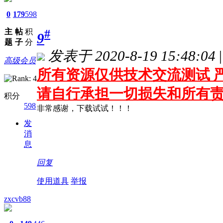
0
179
598
主
帖
积
#
9
题
子
分
发表于 2020-8-19 15:48:04
|
高级会员
所有资源仅供技术交流测试 严
请自行承担一切损失和所有
积分
598
非常感谢，下载试试！！！
发
消
息
回复
使用道具
举报
zxcvb88