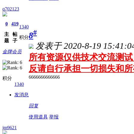
q702123
0
419
1340
#
8
主
帖
积分
题
子
发表于 2020-8-19 15:41:0
金牌会员
所有资源仅供技术交流测试 
反请自行承担一切损失和所
6666666666666
积分
1340
发消息
回复
使用道具
举报
jm9621