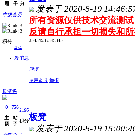
题
子
分
发表于 2020-8-19 14:46:5
中级会员
所有资源仅供技术交流测试 
反请自行承担一切损失和所
35434535345345
积分
454
发消息
回复
使用道具
举报
风清扬
0
756
2195
板凳
主
帖
积分
题
子
发表于 2020-8-19 15:00:4