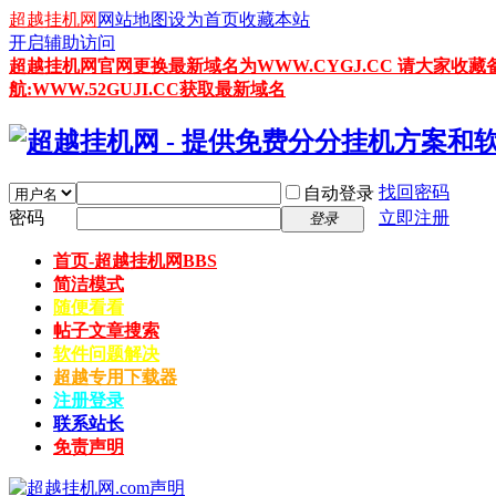
超越挂机网
网站地图
设为首页
收藏本站
开启辅助访问
超越挂机网官网更换最新域名为WWW.CYGJ.CC 请大家收藏
航:WWW.52GUJI.CC获取最新域名
找回密码
自动登录
密码
立即注册
登录
首页-超越挂机网
BBS
简洁模式
随便看看
帖子文章搜索
软件问题解决
超越专用下载器
注册登录
联系站长
免责声明