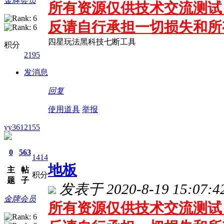
金牌会员
所有资源仅供技术交流测试 
反请自行承担一切损失和所
四星玩法黑科技七断工具
积分
2195
发消息
回复
使用道具
举报
yy3612155
0
563
1414
地板
主
帖
积分
题
子
发表于 2020-8-19 15:07:4
金牌会员
所有资源仅供技术交流测试 