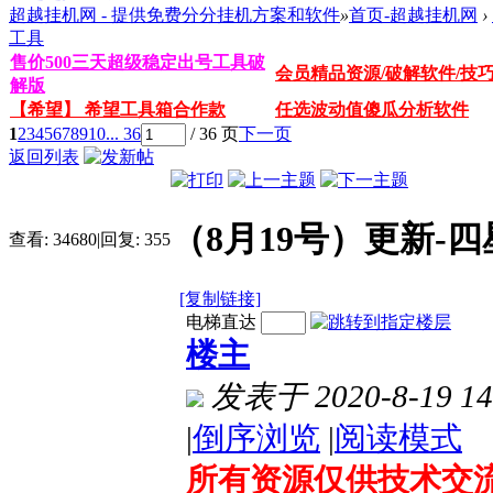
超越挂机网 - 提供免费分分挂机方案和软件
»
首页-超越挂机网
›
工具
售价500三天超级稳定出号工具破
会员精品资源/破解软件/技
解版
【希望】 希望工具箱合作款
任选波动值傻瓜分析软件
1
2
3
4
5
6
7
8
9
10
... 36
/ 36 页
下一页
返回列表
（8月19号）更新-
查看:
34680
|
回复:
355
[复制链接]
电梯直达
楼主
发表于 2020-8-19 14
|
倒序浏览
|
阅读模式
所有资源仅供技术交流