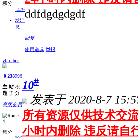
积分
1479
ddfdgdgdgdf
发消
息
回复
使用道具
举报
ybrother
0
238
996
#
10
主
帖
积
题
子
分
发表于 2020-8-7 15:5
高级会员
所有资源仅供技术交流
小时内删除 违反请自
积分