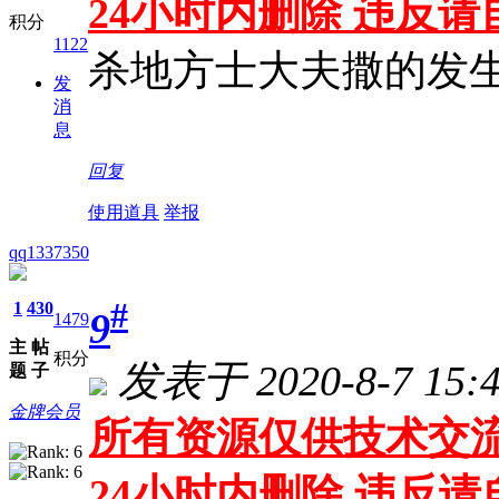
24小时内删除 违反
积分
1122
杀地方士大夫撒的发
发
消
息
回复
使用道具
举报
qq1337350
#
1
430
9
1479
主
帖
积分
发表于 2020-8-7 15:4
题
子
金牌会员
所有资源仅供技术交流
24小时内删除 违反