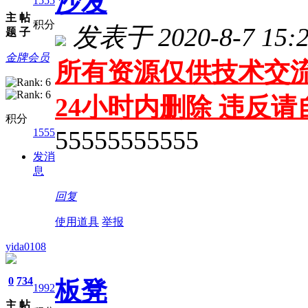
沙发
1555
主
帖
积分
发表于 2020-8-7 15:2
题
子
金牌会员
所有资源仅供技术交流
24小时内删除 违反
积分
55555555555
1555
发消
息
回复
使用道具
举报
yida0108
0
734
板凳
1992
主
帖