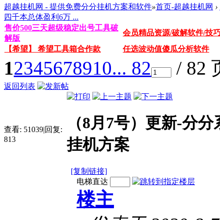
超越挂机网 - 提供免费分分挂机方案和软件
»
首页-超越挂机网
›
四千本总体盈利6万 ...
售价500三天超级稳定出号工具破
会员精品资源/破解软件/技
解版
【希望】 希望工具箱合作款
任选波动值傻瓜分析软件
1
2
3
4
5
6
7
8
9
10
... 82
/ 82
返回列表
（8月7号）更新-分
查看:
51039
|
回复:
813
挂机方案
[复制链接]
电梯直达
楼主