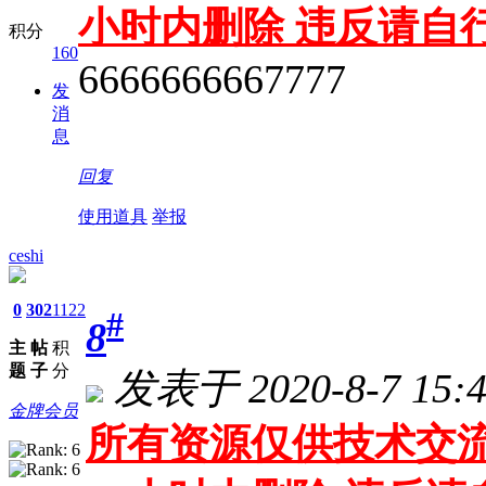
小时内删除 违反请自
积分
160
6666666667777
发
消
息
回复
使用道具
举报
ceshi
0
302
1122
#
8
主
帖
积
题
子
分
发表于 2020-8-7 15:4
金牌会员
所有资源仅供技术交流