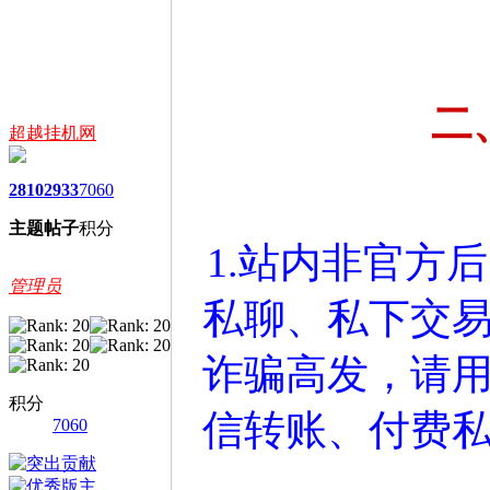
二
超越挂机网
2810
2933
7060
主题
帖子
积分
1.站内非官方
管理员
私聊、私下交
诈骗高发，请
积分
信转账、付费
7060