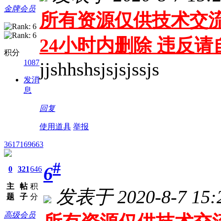
金牌会员
所有资源仅供技术交流
24小时内删除 违反
积分
1087
jjshhshsjsjsjssjs
发消
息
回复
使用道具
举报
3617169663
#
6
0
321
646
主
帖
积
发表于 2020-8-7 15:
题
子
分
高级会员