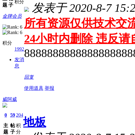
积分
发表于 2020-8-7 15:2
题
子
金牌会员
所有资源仅供技术交流
24小时内删除 违反
积分
1992
8888888888888888888
发消
息
回复
使用道具
举报
威阿威
0
59
204
地板
主
帖
积
题
子
分