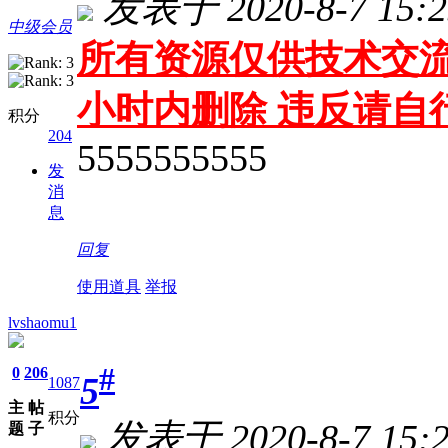
发表于 2020-8-7 15:2
中级会员
所有资源仅供技术交流
小时内删除 违反请自
积分
204
5555555555
发
消
息
回复
使用道具
举报
lvshaomu1
#
0
206
5
1087
主
帖
积分
发表于 2020-8-7 15:2
题
子