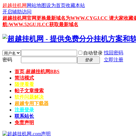
超越挂机网
网站地图
设为首页
收藏本站
开启辅助访问
超越挂机网官网更换最新域名为WWW.CYGJ.CC 请大家收藏
航:WWW.52GUJI.CC获取最新域名
找回密码
自动登录
密码
立即注册
登录
首页-超越挂机网
BBS
简洁模式
随便看看
帖子文章搜索
软件问题解决
超越专用下载器
注册登录
联系站长
免责声明