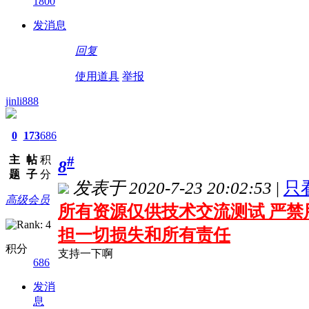
1800
发消息
回复
使用道具
举报
jinli888
0
173
686
#
主
帖
积
8
题
子
分
发表于 2020-7-23 20:02:53
|
只
高级会员
所有资源仅供技术交流测试 严禁
担一切损失和所有责任
积分
支持一下啊
686
发消
息