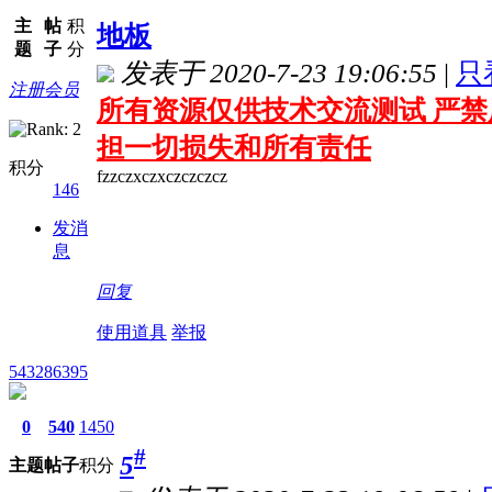
主
帖
积
地板
题
子
分
发表于 2020-7-23 19:06:55
|
只
注册会员
所有资源仅供技术交流测试 严禁
担一切损失和所有责任
积分
fzzczxczxczczczcz
146
发消
息
回复
使用道具
举报
543286395
0
540
1450
#
5
主题
帖子
积分