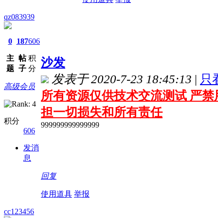
qz083939
0
187
606
主
帖
积
沙发
题
子
分
发表于 2020-7-23 18:45:13
|
只
高级会员
所有资源仅供技术交流测试 严禁
担一切损失和所有责任
积分
999999999999999
606
发消
息
回复
使用道具
举报
cc123456