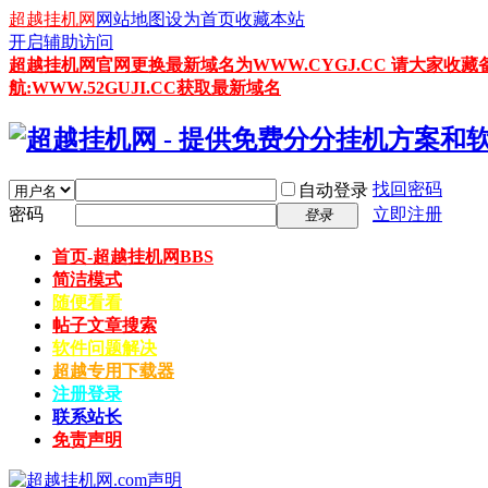
超越挂机网
网站地图
设为首页
收藏本站
开启辅助访问
超越挂机网官网更换最新域名为WWW.CYGJ.CC 请大家收藏
航:WWW.52GUJI.CC获取最新域名
找回密码
自动登录
密码
立即注册
登录
首页-超越挂机网
BBS
简洁模式
随便看看
帖子文章搜索
软件问题解决
超越专用下载器
注册登录
联系站长
免责声明