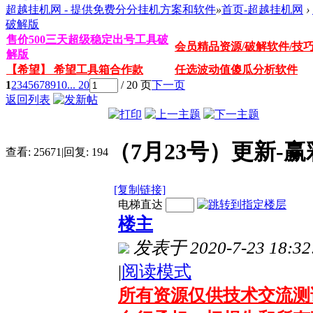
超越挂机网 - 提供免费分分挂机方案和软件
»
首页-超越挂机网
›
破解版
售价500三天超级稳定出号工具破
会员精品资源/破解软件/技
解版
【希望】 希望工具箱合作款
任选波动值傻瓜分析软件
1
2
3
4
5
6
7
8
9
10
... 20
/ 20 页
下一页
返回列表
（7月23号）更新-
查看:
25671
|
回复:
194
[复制链接]
电梯直达
楼主
发表于 2020-7-23 18:32
|
阅读模式
所有资源仅供技术交流测试