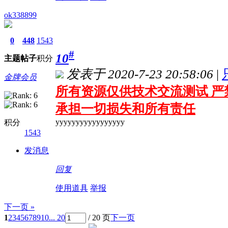
ok338899
0
448
1543
#
10
主题
帖子
积分
发表于 2020-7-23 20:58:06
|
金牌会员
所有资源仅供技术交流测试 严
承担一切损失和所有责任
yyyyyyyyyyyyyyyyy
积分
1543
发消息
回复
使用道具
举报
下一页 »
1
2
3
4
5
6
7
8
9
10
... 20
/ 20 页
下一页