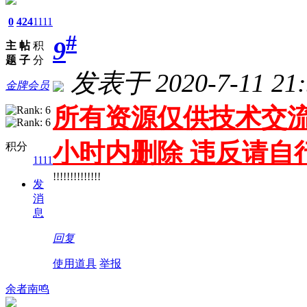
0
424
1111
#
9
主
帖
积
题
子
分
发表于 2020-7-11 21:
金牌会员
所有资源仅供技术交流
小时内删除 违反请自
积分
1111
!!!!!!!!!!!!!!
发
消
息
回复
使用道具
举报
余者南鸣