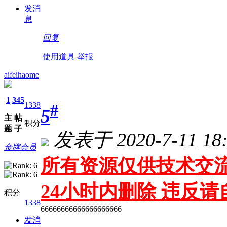
发消
息
回复
使用道具
举报
aifeihaome
1
345
1338
#
5
主
帖
积分
题
子
发表于 2020-7-11 18:
金牌会员
所有资源仅供技术交流
24小时内删除 违反
积分
1338
66666666666666666666
发消