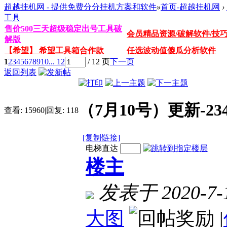
超越挂机网 - 提供免费分分挂机方案和软件
»
首页-超越挂机网
›
工具
售价500三天超级稳定出号工具破
会员精品资源/破解软件/技
解版
【希望】 希望工具箱合作款
任选波动值傻瓜分析软件
1
2
3
4
5
6
7
8
9
10
... 12
/ 12 页
下一页
返回列表
（7月10号）更新-2
查看:
15960
|
回复:
118
[复制链接]
电梯直达
楼主
发表于 2020-7-1
大图
|