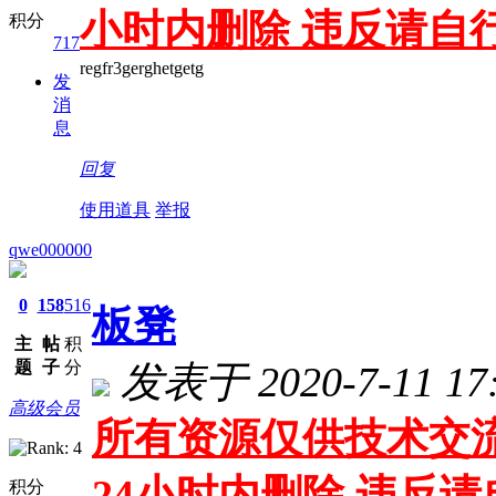
小时内删除 违反请自
积分
717
regfr3gerghetgetg
发
消
息
回复
使用道具
举报
qwe000000
0
158
516
板凳
主
帖
积
题
子
分
发表于 2020-7-11 17:
高级会员
所有资源仅供技术交流
24小时内删除 违反
积分