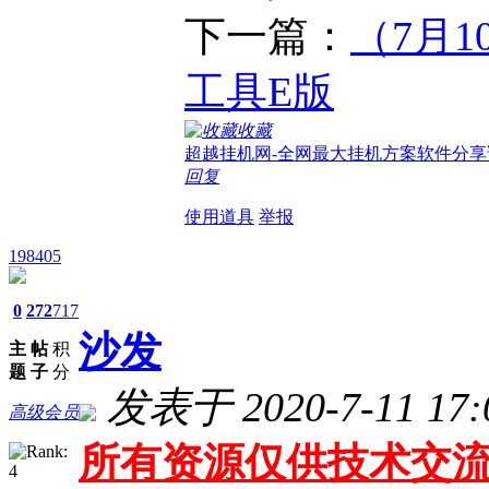
下一篇：
（7月1
工具E版
收藏
超越挂机网-全网最大挂机方案软件分享
回复
使用道具
举报
198405
0
272
717
沙发
主
帖
积
题
子
分
发表于 2020-7-11 17:
高级会员
所有资源仅供技术交流