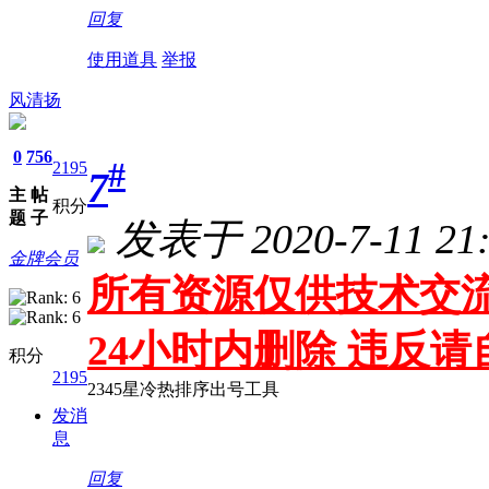
回复
使用道具
举报
风清扬
0
756
#
2195
7
主
帖
积分
题
子
发表于 2020-7-11 21:
金牌会员
所有资源仅供技术交流
24小时内删除 违反
积分
2195
2345星冷热排序出号工具
发消
息
回复