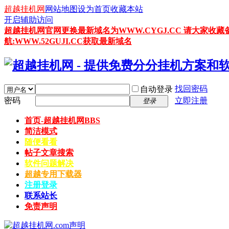
超越挂机网
网站地图
设为首页
收藏本站
开启辅助访问
超越挂机网官网更换最新域名为WWW.CYGJ.CC 请大家收藏
航:WWW.52GUJI.CC获取最新域名
找回密码
自动登录
密码
立即注册
登录
首页-超越挂机网
BBS
简洁模式
随便看看
帖子文章搜索
软件问题解决
超越专用下载器
注册登录
联系站长
免责声明