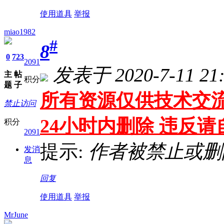
使用道具
举报
miao1982
#
8
0
723
2091
发表于 2020-7-11 21:
主
帖
积分
题
子
所有资源仅供技术交流
禁止访问
24小时内删除 违反
积分
2091
提示:
作者被禁止或删
发消
息
回复
使用道具
举报
MrJune