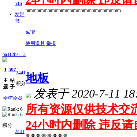
516
mmmmmmmmmmmmmmmmmmmmmmmmmm
发消
息
回复
使用道具
举报
ba112ba112
1
597
2441
地板
主
帖
积分
题
子
发表于 2020-7-11 18:
金牌会员
所有资源仅供技术交流
24小时内删除 违反
积分
2441
88888888888888888