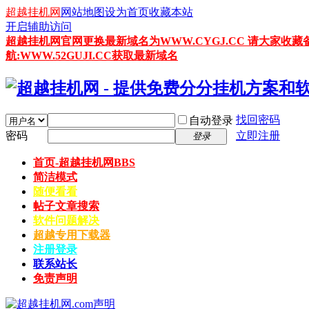
超越挂机网
网站地图
设为首页
收藏本站
开启辅助访问
超越挂机网官网更换最新域名为WWW.CYGJ.CC 请大家收藏
航:WWW.52GUJI.CC获取最新域名
找回密码
自动登录
密码
立即注册
登录
首页-超越挂机网
BBS
简洁模式
随便看看
帖子文章搜索
软件问题解决
超越专用下载器
注册登录
联系站长
免责声明