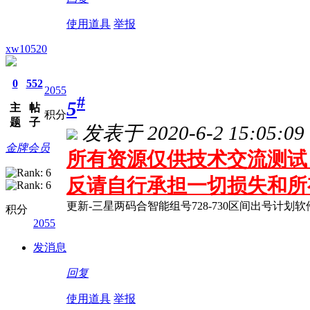
使用道具
举报
xw10520
0
552
2055
#
5
主
帖
积分
题
子
发表于 2020-6-2 15:05:09
金牌会员
所有资源仅供技术交流测试 
反请自行承担一切损失和所
更新-三星两码合智能组号728-730区间出号计划软件
积分
2055
发消息
回复
使用道具
举报