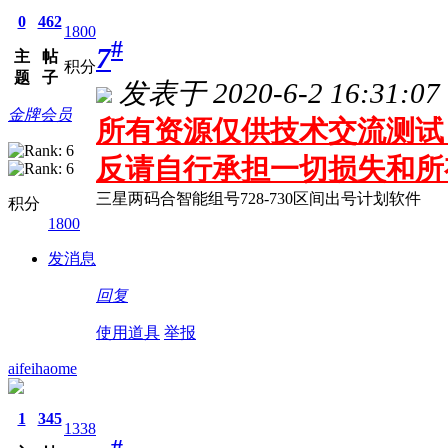
0
462
1800
#
7
主
帖
积分
题
子
发表于 2020-6-2 16:31:07
金牌会员
所有资源仅供技术交流测试 
反请自行承担一切损失和所
三星两码合智能组号728-730区间出号计划软件
积分
1800
发消息
回复
使用道具
举报
aifeihaome
1
345
1338