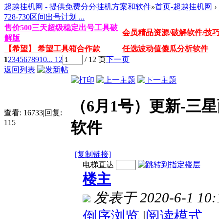
超越挂机网 - 提供免费分分挂机方案和软件
»
首页-超越挂机网
›
728-730区间出号计划 ...
售价500三天超级稳定出号工具破
会员精品资源/破解软件/技
解版
【希望】 希望工具箱合作款
任选波动值傻瓜分析软件
1
2
3
4
5
6
7
8
9
10
... 12
/ 12 页
下一页
返回列表
（6月1号）更新-三星
查看:
16733
|
回复:
115
软件
[复制链接]
电梯直达
楼主
发表于 2020-6-1 10:
倒序浏览
|
阅读模式