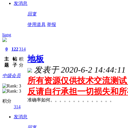
发消息
回复
使用道具
举报
liang
0
122
314
地板
主
帖
积
题
子
分
发表于 2020-6-2 14:44:11
中级会员
所有资源仅供技术交流测试 
反请自行承担一切损失和所
准确率如何。。。。。。。。。。。。。。
积分
314
发消息
回复