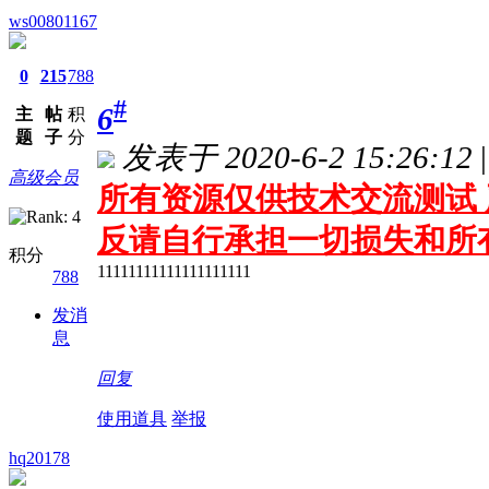
ws00801167
0
215
788
#
6
主
帖
积
题
子
分
发表于 2020-6-2 15:26:12
|
高级会员
所有资源仅供技术交流测试 
反请自行承担一切损失和所
积分
11111111111111111111
788
发消
息
回复
使用道具
举报
hq20178