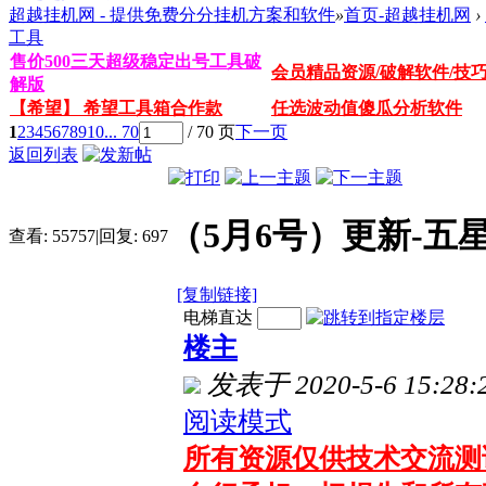
超越挂机网 - 提供免费分分挂机方案和软件
»
首页-超越挂机网
›
工具
售价500三天超级稳定出号工具破
会员精品资源/破解软件/技
解版
【希望】 希望工具箱合作款
任选波动值傻瓜分析软件
1
2
3
4
5
6
7
8
9
10
... 70
/ 70 页
下一页
返回列表
（5月6号）更新-
查看:
55757
|
回复:
697
[复制链接]
电梯直达
楼主
发表于 2020-5-6 15:28:
阅读模式
所有资源仅供技术交流测试