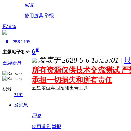
回复
使用道具
举报
风清扬
0
756
2195
#
6
主题
帖子
积分
发表于 2020-5-6 15:53:01
|
只
金牌会员
所有资源仅供技术交流测试 严
承担一切损失和所有责任
五星定位毒胆预测出号工具
积分
2195
发消息
回复
使用道具
举报