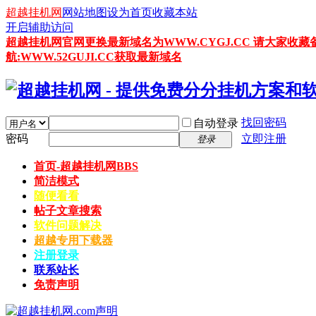
超越挂机网
网站地图
设为首页
收藏本站
开启辅助访问
超越挂机网官网更换最新域名为WWW.CYGJ.CC 请大家收藏
航:WWW.52GUJI.CC获取最新域名
找回密码
自动登录
密码
立即注册
登录
首页-超越挂机网
BBS
简洁模式
随便看看
帖子文章搜索
软件问题解决
超越专用下载器
注册登录
联系站长
免责声明