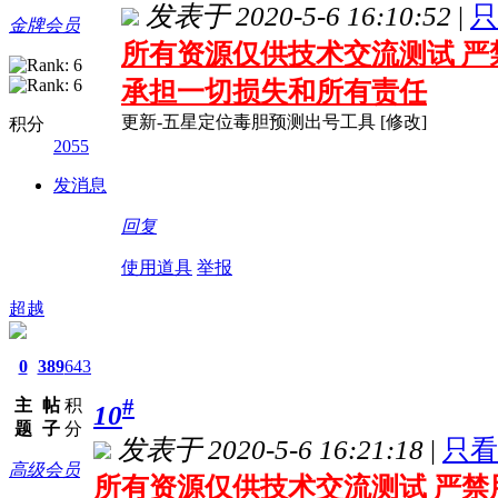
发表于 2020-5-6 16:10:52
|
只
金牌会员
所有资源仅供技术交流测试 严
承担一切损失和所有责任
更新-五星定位毒胆预测出号工具 [修改]
积分
2055
发消息
回复
使用道具
举报
超越
0
389
643
#
主
帖
积
10
题
子
分
发表于 2020-5-6 16:21:18
|
只看
高级会员
所有资源仅供技术交流测试 严禁