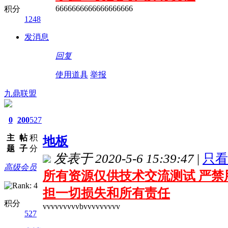
6666666666666666666
积分
1248
发消息
回复
使用道具
举报
九鼎联盟
0
200
527
主
帖
积
地板
题
子
分
发表于 2020-5-6 15:39:47
|
只看
高级会员
所有资源仅供技术交流测试 严禁
担一切损失和所有责任
积分
vvvvvvvvvbvvvvvvvvv
527