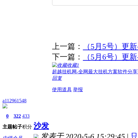
上一篇：
（5月5号）更
下一篇：
（5月6号）更
收藏
1
超越挂机网-全网最大挂机方案软件分享
回复
使用道具
举报
a112961548
0
322
433
沙发
主题
帖子
积分
发表于 2020-5-6 15:29:45
|
只