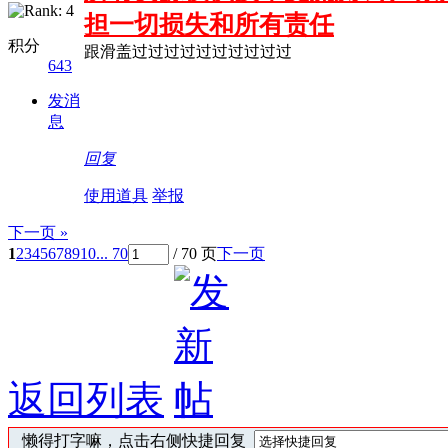
担一切损失和所有责任
积分
跟滑盖过过过过过过过过过过
643
发消
息
回复
使用道具
举报
下一页 »
1
2
3
4
5
6
7
8
9
10
... 70
/ 70 页
下一页
返回列表
懒得打字嘛，点击右侧快捷回复