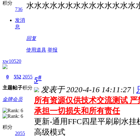
积分
水水水水水水水水水水水水水水
736
发消
息
回复
使用道具
举报
xw10520
#
0
552
2055
5
主题
帖子
积分
发表于 2020-4-16 14:11:27
|
所有资源仅供技术交流测试 严
金牌会员
承担一切损失和所有责任
更新-通用FFC四星平刷刷水挂机
积分
高级模式
2055