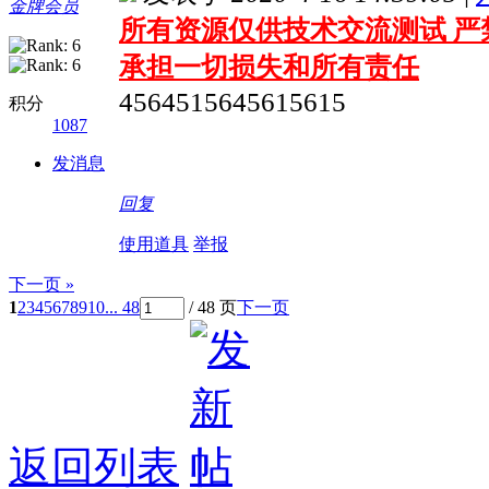
金牌会员
所有资源仅供技术交流测试 严
承担一切损失和所有责任
4564515645615615
积分
1087
发消息
回复
使用道具
举报
下一页 »
1
2
3
4
5
6
7
8
9
10
... 48
/ 48 页
下一页
返回列表