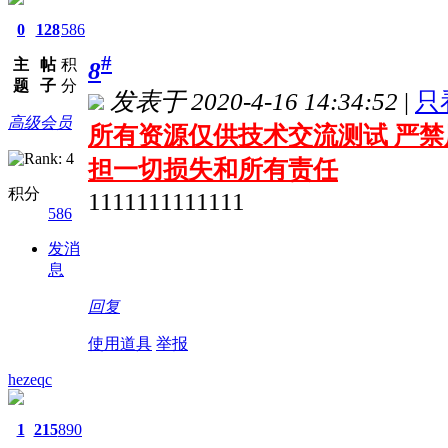
0
128
586
#
主
帖
积
8
题
子
分
发表于 2020-4-16 14:34:52
|
只
高级会员
所有资源仅供技术交流测试 严禁
担一切损失和所有责任
积分
1111111111111
586
发消
息
回复
使用道具
举报
hezeqc
1
215
890