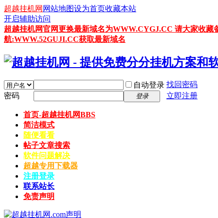
超越挂机网
网站地图
设为首页
收藏本站
开启辅助访问
超越挂机网官网更换最新域名为WWW.CYGJ.CC 请大家收藏
航:WWW.52GUJI.CC获取最新域名
找回密码
自动登录
密码
立即注册
登录
首页-超越挂机网
BBS
简洁模式
随便看看
帖子文章搜索
软件问题解决
超越专用下载器
注册登录
联系站长
免责声明