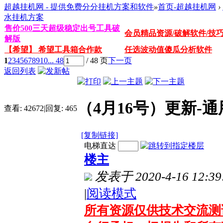
超越挂机网 - 提供免费分分挂机方案和软件
»
首页-超越挂机网
›
水挂机方案
售价500三天超级稳定出号工具破
会员精品资源/破解软件/技
解版
【希望】 希望工具箱合作款
任选波动值傻瓜分析软件
1
2
3
4
5
6
7
8
9
10
... 48
/ 48 页
下一页
返回列表
（4月16号）更新-
查看:
42672
|
回复:
465
[复制链接]
电梯直达
楼主
发表于 2020-4-16 12:39
|
阅读模式
所有资源仅供技术交流测试