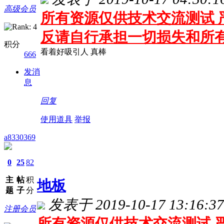
高级会员
所有资源仅供技术交流测试 严
反请自行承担一切损失和所
积分
看着好吸引人 真棒
666
发消
息
回复
使用道具
举报
a8330369
0
25
82
主
帖
积
地板
题
子
分
发表于 2019-10-17 13:16:37
注册会员
所有资源仅供技术交流测试 严