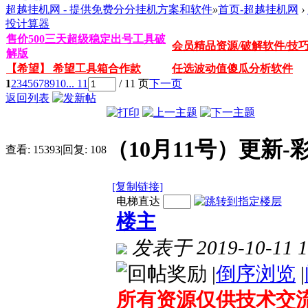
超越挂机网 - 提供免费分分挂机方案和软件
»
首页-超越挂机网
›
投计算器
售价500三天超级稳定出号工具破
会员精品资源/破解软件/技
解版
【希望】 希望工具箱合作款
任选波动值傻瓜分析软件
1
2
3
4
5
6
7
8
9
10
... 11
/ 11 页
下一页
返回列表
（10月11号）更新
查看:
15393
|
回复:
108
[复制链接]
电梯直达
楼主
发表于 2019-10-11 1
|
倒序浏览
|
所有资源仅供技术交流