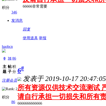
66666非常需要
积分
346
发消息
回复
使用道具
举报
haobcn
0
31
86
主
帖
积
#
6
题
子
分
发表于 2019-10-17 20:47:05
注册会员
所有资源仅供技术交流测试 严
请自行承担一切损失和所有
积分
86
6666666666666