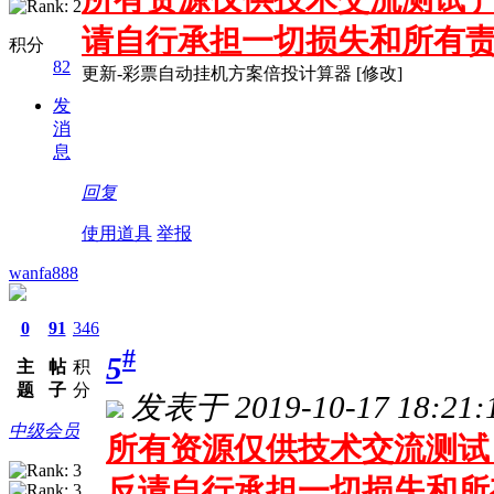
请自行承担一切损失和所有
积分
82
更新-彩票自动挂机方案倍投计算器 [修改]
发
消
息
回复
使用道具
举报
wanfa888
0
91
346
#
5
主
帖
积
题
子
分
发表于 2019-10-17 18:21:
中级会员
所有资源仅供技术交流测试 
反请自行承担一切损失和所