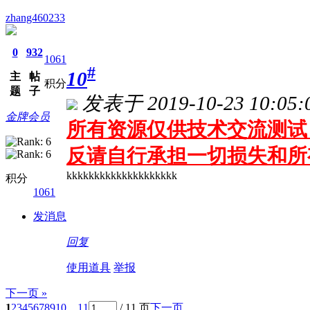
zhang460233
0
932
1061
#
10
主
帖
积分
题
子
发表于 2019-10-23 10:05:
金牌会员
所有资源仅供技术交流测试 
反请自行承担一切损失和所
kkkkkkkkkkkkkkkkkkkk
积分
1061
发消息
回复
使用道具
举报
下一页 »
1
2
3
4
5
6
7
8
9
10
... 11
/ 11 页
下一页