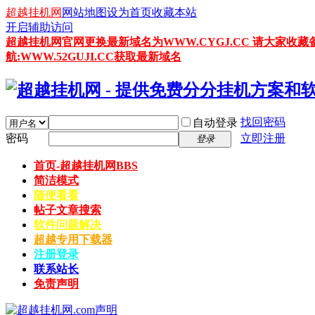
超越挂机网
网站地图
设为首页
收藏本站
开启辅助访问
超越挂机网官网更换最新域名为WWW.CYGJ.CC 请大家收藏
航:WWW.52GUJI.CC获取最新域名
找回密码
自动登录
密码
立即注册
登录
首页-超越挂机网
BBS
简洁模式
随便看看
帖子文章搜索
软件问题解决
超越专用下载器
注册登录
联系站长
免责声明