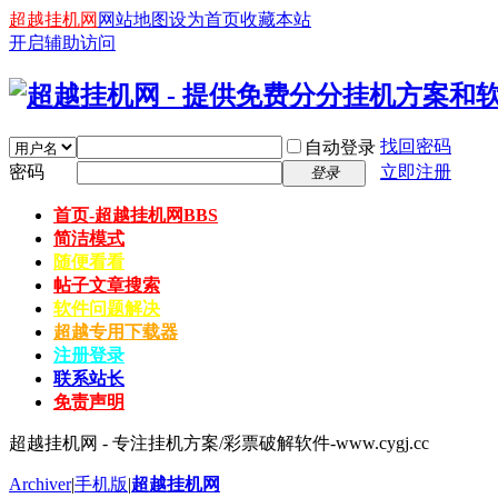
超越挂机网
网站地图
设为首页
收藏本站
开启辅助访问
找回密码
自动登录
密码
立即注册
登录
首页-超越挂机网
BBS
简洁模式
随便看看
帖子文章搜索
软件问题解决
超越专用下载器
注册登录
联系站长
免责声明
超越挂机网 - 专注挂机方案/彩票破解软件-www.cygj.cc
Archiver
|
手机版
|
超越挂机网